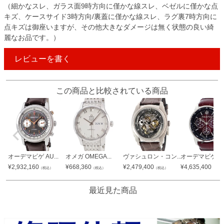
（細かなスレ、ガラス面9時方向に僅かな線スレ、ベゼルに僅かな点
キズ、ケースサイド3時方向/裏蓋に僅かな線スレ、ラグ裏7時方向に
点キズは御座いますが、その他大きなダメージは無く状態の良い綺
麗なお品です。）
レビューを書く
この商品と比較されている商品
オーデマピゲ AU...
オメガ OMEGA...
ヴァシュロン・コン...
オーデマピゲ AU.
¥
2,932,160
¥
668,360
¥
2,479,400
¥
4,635,400
（税込）
（税込）
（税込）
（税込
最近見た商品