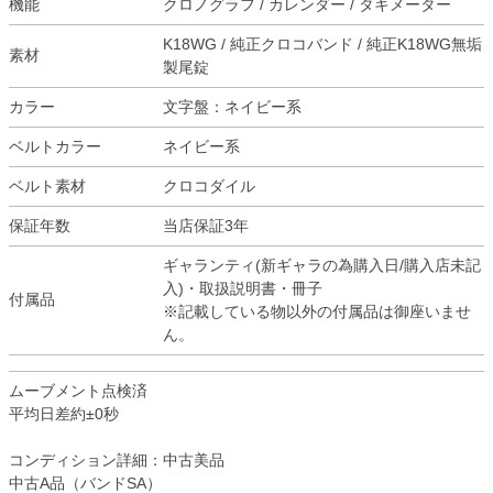
機能
クロノグラフ / カレンダー / タキメーター
K18WG / 純正クロコバンド / 純正K18WG無垢
素材
製尾錠
カラー
文字盤：ネイビー系
ベルトカラー
ネイビー系
ベルト素材
クロコダイル
保証年数
当店保証3年
ギャランティ(新ギャラの為購入日/購入店未記
入)・取扱説明書・冊子
付属品
※記載している物以外の付属品は御座いませ
ん。
ムーブメント点検済
平均日差約±0秒
コンディション詳細：中古美品
中古A品（バンドSA）