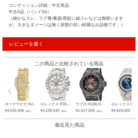
コンディション詳細：中古美品
中古A品（バンドSA）
（細かなスレ、ラグ裏/裏蓋/尾錠に線スレなどは御座います
が、大きなダメージは無く状態の良い綺麗なお品物です。）
レビューを書く
この商品と比較されている商品
オーデマピゲ AU...
ロレックス ROL...
ウブロ HUBLO...
ロレックス ROL.
¥
4,635,400
¥
4,236,540
¥
1,617,000
¥
5,929,000
（税込）
（税込）
（税込）
（税込
最近見た商品