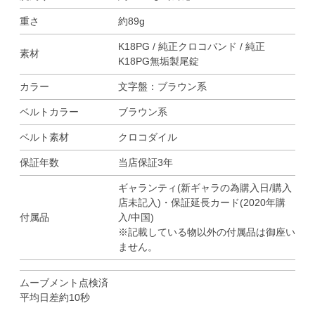
重さ
約89g
K18PG / 純正クロコバンド / 純正
素材
K18PG無垢製尾錠
カラー
文字盤：ブラウン系
ベルトカラー
ブラウン系
ベルト素材
クロコダイル
保証年数
当店保証3年
ギャランティ(新ギャラの為購入日/購入
店未記入)・保証延長カード(2020年購
付属品
入/中国)
※記載している物以外の付属品は御座い
ません。
ムーブメント点検済
平均日差約10秒