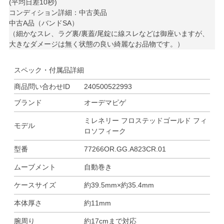
(平均日差10秒)
コンディション詳細：中古美品
中古A品（バンドSA）
（細かなスレ、ラグ裏/裏蓋/尾錠に線スレなどは御座いますが、
大きなダメージは無く状態の良い綺麗なお品物です。）
スペック・付属品詳細
商品問い合わせID
240500522993
ブランド
オーデマピゲ
ミレネリー フロステッドゴールド フィ
モデル
ロソフィーク
型番
77266OR.GG.A823CR.01
ムーブメント
自動巻き
ケースサイズ
約39.5mm×約35.4mm
本体厚さ
約11mm
腕周り
約17cmまで対応