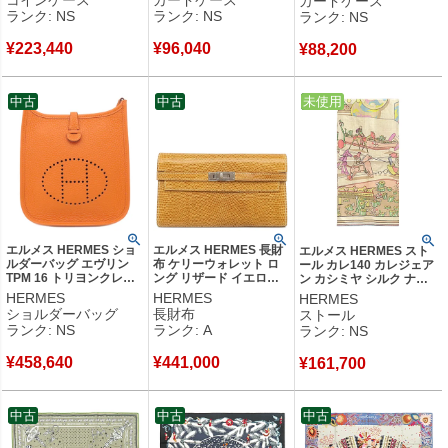
コインケース
カードケース
カードケース
用 2025年製 K 【箱】
ケース 2026年製 G
ス 2026年製 G 【箱】
ランク: NS
ランク: NS
ランク: NS
【中古】未使用保管品
【箱】 【中古】未使用保
【中古】未使用保管品
管品
¥
223,440
¥
96,040
¥
88,200
中古
中古
中古
未使用
エルメス HERMES ショ
エルメス HERMES 長財
エルメス HERMES スト
ルダーバッグ エヴリン
布 ケリーウォレット ロ
ール カレ140 カレジェア
TPM 16 トリヨンクレマ
ング リザード イエロー
ン カシミヤ シルク ナチ
ンス オレンジ シルバー
系 シルバー金具 □L
ュラル×ヴェール×ジョー
HERMES
HERMES
HERMES
金具 新品 未使用 エブリ
【箱】 【中古】中古美品
ヌ 未使用 【エルメス ロ
ショルダーバッグ
長財布
ストール
ン 2025年製 K 【箱】
コモーション】
ランク: NS
ランク: A
ランク: NS
【中古】未使用保管品
H244098S 【箱】 【中
古】未使用保管品
¥
458,640
¥
441,000
¥
161,700
中古
中古
中古