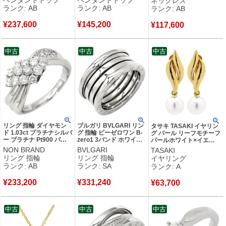
ネックレス
【中古】中古品
カラー ドロップ スイン
1粒 6本爪 両吊りタイプ
ランク: AB
ランク: AB
ランク: AB
グ 【中古】中古品
【中古】中古品
¥
237,600
¥
145,200
¥
117,600
中古
中古
中古
リング 指輪 ダイヤモン
ブルガリ BVLGARI リン
タサキ TASAKI イヤリン
ド 1.03ct プラチナシルバ
グ 指輪 ビーゼロワン B-
グ パール リーフモチーフ
ー プラチナ Pt900 パヴ
zero1 3バンド ホワイト
パールホワイト×イエロ
ェ メレダイヤ ウェーブ
ゴールド #57(JP17) 18K
ーゴールド Au750 18K
NON BRAND
BVLGARI
TASAKI
流線型 リボンモチーフ
WG 750 18金 15.5号
18金 YG 真珠 1P 1粒 葉
リング 指輪
リング 指輪
イヤリング
18.5号 【中古】中古品
346583 【中古】新品同
植物 ネジ式 スイング ド
ランク: AB
ランク: SA
ランク: A
様品
ロップ 【中古】中古美品
¥
233,200
¥
331,240
¥
63,700
中古
中古
中古