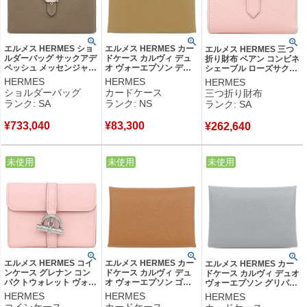
エルメス HERMES ショ
エルメス HERMES カー
エルメス HERMES 三つ
ルダーバッグ サックアデ
ドケース カルヴィ デュ
折り財布 ベアン コンビネ
ペッシュ メッセンジャー
オ ヴォーエプソン デュ
シェーブル ローズサクラ
29 トゴ エトゥープ シル
ンヌ シルバー金具 新品
シルバー金具 2025年製
HERMES
HERMES
HERMES
バー金具 グレージュ B
未使用 フラグメントケー
K 【箱】 【中古】新品同
ショルダーバッグ
カードケース
三つ折り財布
【箱】 【中古】新品同様
ス 2025年製 K 【箱】
様品
ランク: SA
ランク: NS
ランク: SA
品
【中古】未使用保管品
¥
733,040
¥
83,300
¥
262,640
中古
未使用
中古
未使用
中古
未使用
エルメス HERMES コイ
エルメス HERMES カー
エルメス HERMES カー
ンケース グレナン コン
ドケース カルヴィ デュ
ドケース カルヴィ デュオ
パクトウォレット ヴォー
オ ヴォーエプソン ゴー
ヴォーエプソン グリパン
スイフト ローズサクラ
ルド シルバー金具 新品
タン シルバー金具 新品
HERMES
HERMES
HERMES
シルバー金具 新品 未使
未使用 茶 フラグメント
未使用 フラグメントケー