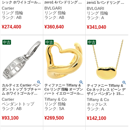
シック ホワイトゴールド
zero1 4バンドリング ホ
zero1 5バンドリング ホ
×イエローゴールド×ピン
ワイトゴールド
ワイトゴールド
Cartier
BVLGARI
BVLGARI
クゴールド #48(JP8) 3連
#51(JP11) Au750 18K
#51(JP11) BVLGARI
リング 指輪
リング 指輪
リング 指輪
3カラー 3ゴールド18K
18金 10号 346594 【中
Au750 WG 18K 18金 10
ランク: AB
ランク: AB
ランク: A
750 8号 【中古】中古品
古】中古品
号 【中古】中古美品
¥
274,400
¥
360,640
¥
341,040
中古
中古
中古
カルティエ Cartier ペン
ティファニー Tiffany &
ティファニー Tiffany &
ダントトップ ラブチャー
Co リング 指輪 オープン
Co ネックレス ビーン デ
ム ホワイトゴールド
ハート イエローゴールド
ザイン ペンダント 15mm
LOVE Au750 18K 18金
T＆Co. 18K 750YG エル
イエローゴールド 750YG
Cartier
Tiffany & Co
Tiffany & Co
WG ベビー ネックレスト
サ ペレッティ 11号 【中
18金 エルサペレッティ
ペンダントトップ
リング 指輪
ネックレス
ップ 【中古】中古品
古】新品同様品
【中古】中古美品
ランク: AB
ランク: SA
ランク: A
¥
93,100
¥
269,500
¥
142,100