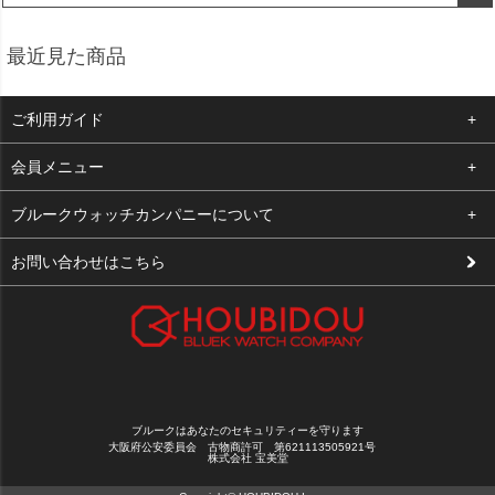
最近見た商品
ご利用ガイド
よくある質問
会員メニュー
支払い・送料
ログイン
ブルークウォッチカンパニーについて
修理依頼
お気に入り
会社概要
お問い合わせはこちら
お客様の声
カート
店舗案内
買取について
メルマガ登録
特定商取引法に基づく表示
新規会員登録
プライバシーポリシー
ブルークはあなたのセキュリティーを守ります
大阪府公安委員会 古物商許可 第621113505921号
株式会社 宝美堂