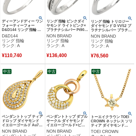
ディーアンドディー ワン
リング 指輪 ピンクダイ
リング 指輪 トリロジー
フォーティーフォー
ヤモンド ライトピンク×
ダイヤモンド D VVS2 プ
D&D144 リング 指輪 ト
プラチナシルバー Pt900
ラチナシルバー プラチナ
リロジー ダイヤモンド G
プラチナ パヴェ スプリ
Pt900 3ストーン 3P 3石
D&D144
NON BRAND
NON BRAND
SI1 プラチナシルバー
ットシャンク マット仕上
3粒 イニシャル刻印あり
リング 指輪
リング 指輪
リング 指輪
D&D144 3粒 9号 【中
げ 11号 【中古】中古美
6.5号 【中古】中古美品
ランク: A
ランク: A
ランク: A
古】中古美品
品
¥
110,740
¥
136,400
¥
76,560
中古
中古
中古
ペンダントトップ ティア
ペンダントトップ ダブル
トーエイクラウン TOEI
ドロップ ダイヤモンド
サークル ダイヤモンド
CROWN ネックレス ソリ
イエローゴールド Au750
イエローゴールド×ピン
ティア ダイヤモンド
18K 18金 パヴェ 雫 しず
クゴールド Au750 18K
0.31ct イエローゴールド
NON BRAND
NON BRAND
TOEI CROWN
く ペイズリー型 3層 3重
18金 パヴェ 2連 コンビ
Au750 18K 18金 1P 1石
ペンダントトップ
ペンダントトップ