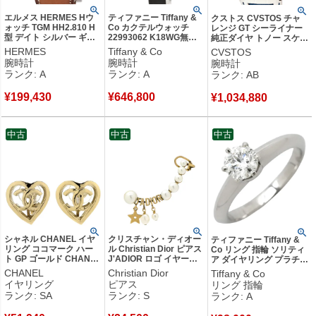
エルメス HERMES Hウ
ティファニー Tiffany &
クストス CVSTOS チャ
ォッチ TGM HH2.810 H
Co カクテルウォッチ
レンジ GT シーライナー
型 デイト シルバー ギョ
22993062 K18WG無垢
純正ダイヤ トノー スケル
ーシェ アラビア スクエ
純正ダイヤ ブラック ロ
トン ブルー 青 デイト メ
HERMES
Tiffany & Co
CVSTOS
ア メンズ 腕時計自動巻
ーマン オーバル レディ
ンズ 腕時計自動巻き ブル
腕時計
腕時計
腕時計
き シルバー 【中古】中
ース 腕時計クオーツ ブ
ー 【中古】中古品
ランク: A
ランク: A
ランク: AB
古美品
ラック 【中古】中古美品
¥
199,430
¥
646,800
¥
1,034,880
中古
中古
中古
シャネル CHANEL イヤ
クリスチャン・ディオー
ティファニー Tiffany &
リング ココマーク ハー
ル Christian Dior ピアス
Co リング 指輪 ソリティ
ト GP ゴールド CHANEL
J'ADIOR ロゴ イヤーカ
ア ダイヤリング プラチナ
CCマーク B22P 【箱】
フ ピアス 片耳用 GP フェ
シルバー T＆Co. 一粒 1P
CHANEL
Christian Dior
Tiffany & Co
【中古】新品同様品
イクパール ホワイト ヴ
立爪 0.39ct プラチナ950
イヤリング
ピアス
リング 指輪
ィンテージ金具 星 フェ
4号 【箱】 【中古】中古
ランク: SA
ランク: S
ランク: A
イクパール スウィング
美品
【箱】 【中古】未使用保