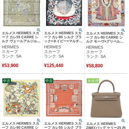
エルメス HERMES スカ
エルメス HERMES スカ
エルメス HERMES スカ
ーフ カレ55 CARRE シ
ーフ カレ90 シルク ブラ
ーフ カレ90 CARRE シ
ルク ヴェールアルジル×
ック×ネイビー×マルチカ
ルク モーヴ×グリペルル×
ホワイト×ブラック
ラー 【NOEL AU 24
ボワドゥローズ 【コスチ
HERMES
HERMES
HERMES
【CHORUS
FAUBOURG/フォーブル
ューム ドゥ フェット】
スカーフ
スカーフ
スカーフ
STELLARUM/ コーラス
24番地のクリスマス】
【中古】新品同様品
ランク: SA
ランク: SA
ランク: SA
ステラルム】 【箱】
【箱】 【中古】新品同様
【中古】新品同様品
品
¥
53,900
¥
125,440
¥
58,800
中古
中古
中古
未使用
エルメス HERMES スカ
エルメス HERMES スカ
エルメス HERMES
ーフ カレ90 CARRE シ
ーフ カレ55 シルク ブラ
2WAYバッグ ケリー25 内