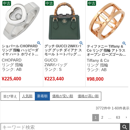
中古
中古
中古
ショパール CHOPARD
グッチ GUCCI 2WAYバ
ティファニー Tiffany &
リング 指輪 ハッピーダ
ッグ グッチ ダイアナ ス
Co リング 指輪 アトラス
イヤ ハート ホワイトゴ
モール トートバッグ レ
オープン ローズゴールド
ールド 750 18K ムービン
ザー バンブー グリーン
ピンクゴールド T&Co.
CHOPARD
GUCCI
Tiffany & Co
グダイヤ 1P 6.5号
ゴールド金具 緑 ショル
18K 750 PG 7.5号 【箱】
リング 指輪
2WAYバッグ
リング 指輪
82/4354-20 【保証書】
ダー 832936 【保存袋】
【中古】中古品
ランク: AB
ランク: S
ランク: AB
【中古】中古品
【中古】未使用保管品
¥
225,400
¥
223,440
¥
98,000
人気順
新着順
価格が安い順
価格が高い順
並び替え
3772
件中
1
-
60
件表示
1
2
…
63