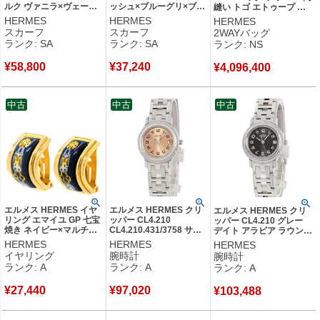
ルク ヴァニラ×ヴェール×
ッシュ×ブルーグリ×ブラ
縫い トゴ エトゥープ シ
オレンジ 【LE SACRE
ック 【エルメス パリス
ルバー金具 新品 未使用
HERMES
HERMES
HERMES
DES SAISONS/四季の祭
テーション バンダナ】
グレージュ ハンドバッグ
スカーフ
スカーフ
2WAYバッグ
典】 【中古】新品同様品
【中古】新品同様品
ショルダー 2026年製 G
ランク: SA
ランク: SA
ランク: NS
【箱】 【中古】未使用保
管品
¥
58,800
¥
37,240
¥
4,096,400
中古
中古
中古
エルメス HERMES イヤ
エルメス HERMES クリ
エルメス HERMES クリ
リング エマイユ GP 七宝
ッパー CL4.210
ッパー CL4.210 グレー
焼き ネイビー×マルチカ
CL4.210.431/3758 サー
デイト アラビア ラウンド
ラー ゴールド金具 七宝
モン ピンク オレンジ デ
サンレイ レディース 腕時
HERMES
HERMES
HERMES
紺 GP 【箱】 【中古】中
イト アラビア レディー
計クオーツ グレー 【中
イヤリング
腕時計
腕時計
古美品
ス 腕時計クオーツ ピン
古】中古美品
ランク: A
ランク: A
ランク: A
ク 【中古】中古美品
¥
27,440
¥
97,020
¥
103,488