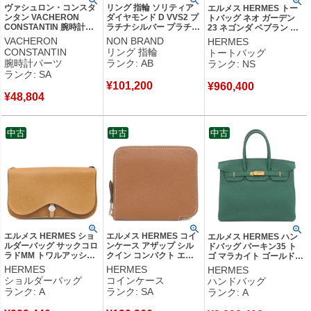
ヴァシュロン・コンスタ
リング 指輪 ソリティア
エルメス HERMES トー
ンタン VACHERON
ダイヤモンド D VVS2 プ
トバッグ ネオ ガーデン
CONSTANTIN 腕時計パ
ラチナシルバー プラチナ
23 ネゴンダ ベブラン シ
ーツ 純正 クロコバンド
Pt900 1P 1石 1粒 6本立
ルバー金具 新品 未使用
VACHERON
NON BRAND
HERMES
クロコダイル ブラック
爪 エンゲージ ブライダ
茶 オールレザー 2026年
CONSTANTIN
リング 指輪
トートバッグ
新品同様 替え ベルト ス
ル 9号 【中古】中古品
製 G 【箱】 【中古】未使
腕時計パーツ
ランク: AB
ランク: NS
トラップ 19ｍｍ ブラッ
用保管品
ランク: SA
ク 黒 【中古】新品同様
¥
101,200
品
¥
960,400
¥
48,804
中古
中古
中古
エルメス HERMES ショ
エルメス HERMES コイ
エルメス HERMES ハン
ルダーバッグ サックコロ
ンケース アザップ シル
ドバッグ バーキン35 ト
ラドMM トワルアッシュ
クイン コンパクト エバ
ゴ マラカイト ゴールド金
ヴァッシュリエジェ ナチ
ーカラー ゴールド シル
具 緑 C 【箱】 【中古】
HERMES
HERMES
HERMES
ュラル シルバー金具 ワ
バー金具 茶 2024年製 W
中古美品
ショルダーバッグ
コインケース
ハンドバッグ
ンショルダー ソルド品 □I
【箱】 【中古】新品同様
ランク: A
ランク: SA
ランク: A
【保存袋】 【中古】中古
品
美品