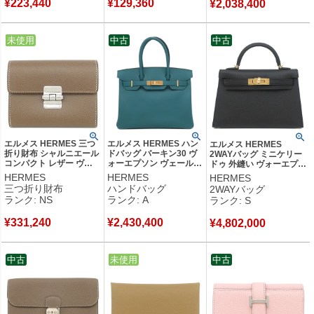
¥
223,440
¥
129,360
¥
2,038,400
中古
未使用
中古
中古
エルメス HERMES 三つ
エルメス HERMES ハン
エルメス HERMES
折り財布 シャルニエール
ドバッグ バーキン30 ヴ
2WAYバッグ ミニケリー
コンパクト レザー ヴォ
ォーエプソン ヴェールボ
ドゥ 外縫い ヴォーエプソ
ーマダム エトゥープ シ
スフォール ゴールド金具
ン ブラック ゴールド金具
HERMES
HERMES
HERMES
ルバー金具 新品 未使用
青緑 Y 【箱】 【中古】中
黒 ショルダー 2026年製
三つ折り財布
ハンドバッグ
2WAYバッグ
グレージュ 2025年製 K
古美品
G 【箱】 【中古】未使用
ランク: NS
ランク: A
ランク: S
【箱】 【中古】未使用保
保管品
管品
¥
331,240
¥
2,430,400
¥
4,802,000
中古
中古
未使用
中古