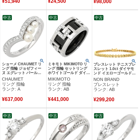
¥
51,940
¥
24,500
管品
¥
98,000
中古
中古
中古
ショーメ CHAUMET リ
ミキモト MIKIMOTO リ
ブレスレット テニスブレ
ング 指輪 ジョゼフィー
ング 指輪 セットリング
スレット 1.0ct ダイヤモ
ヌ エグレット パールホ
ホワイトゴールド ダイヤ
ンド イエローゴールド
ワイト×ホワイトゴール
18K 750WG 重ね付け
Au750 18K 18金 ベゼル
CHAUMET
MIKIMOTO
NON BRAND
ド #56(JP16) 白 あこや
11.5号 【中古】中古品
セッティング 【中古】中
リング 指輪
リング 指輪
ブレスレット
パール ダイヤ パヴェ
古品
ランク: A
ランク: AB
ランク: AB
15.5号 083290 【中古】
中古美品
¥
637,000
¥
441,000
¥
299,200
中古
中古
中古