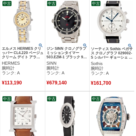
中古
中古
中古
エルメス HERMES クリ
ジン SINN クロノグラフ
ソーティス Sothis ペガサ
ッパー CL4.220 ベージュ
ミッションタイマー
ス クロノグラフ 029002-
クリーム デイト アラビ
503.EZM-1 ブラック 9時
S シルバー ギョーシェ 青
ア Hマークブレス レディ
位置リューズ デイト 回
針 アラビア 限定 メンズ
HERMES
SINN
Sothis
ース 腕時計クオーツ ベ
転ベゼル メンズ 腕時計
腕時計自動巻き シルバー
腕時計
腕時計
腕時計
ージュ 【中古】中古美品
自動巻き ブラック 【中
【中古】中古美品
ランク: A
ランク: A
ランク: A
古】中古美品
¥
113,190
¥
679,140
¥
161,700
中古
中古
中古