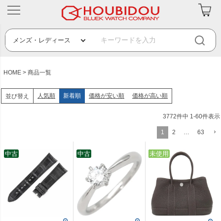
HOME
商品一覧
人気順
新着順
価格が安い順
価格が高い順
並び替え
3772
件中
1
-
60
件表示
1
2
…
63
中古
中古
中古
未使用