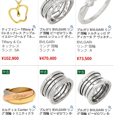
ティファニー Tiffany &
ブルガリ BVLGARI リン
ブルガリ BVLGARI リン
Co ネックレス アップル
グ 指輪 ビーゼロワン B-
グ 指輪 トルチェッロ デ
イエローゴールド T＆Co.
zero1 レジェンド ダイヤ
ディカータ ア ヴェネチア
エルサペレッティ リンゴ
ホワイトゴールド
プラチナシルバー プラチ
Tiffany & Co
BVLGARI
BVLGARI
Au750 YG 【中古】新品
#61(JP21) 750 18K WG
ナ Pt950 ダイヤ 7号
ネックレス
リング 指輪
リング 指輪
同様品
19.5号 355207 【保証
343723 【中古】中古美
ランク: SA
ランク: A
ランク: A
書】 【中古】中古美品
品
¥
102,900
¥
470,400
¥
73,500
中古
中古
中古
カルティエ Cartier リン
ブルガリ BVLGARI リン
ブルガリ BVLGARI リン
グ 指輪 トリニティクラ
グ 指輪 ビーゼロワン B-
グ 指輪 ビーゼロワン B-