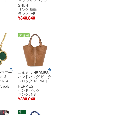
 トゥーゴ
ヤ デザインリング プ
ラー エト
ラチナシルバー
SHUN
バー金具
SHUN プラチナ900
リング 指輪
024年製
オーバルミックスカ
ランク: AB
【中古】未
ット 19号 【中古】
¥
840,840
中古品
中古
未使用
ーフアー
エルメス HERMES
ef &
ハンドバッグ ピコタ
ックレス ヴ
ンロック 18 PM トリ
アルハン
ヨンクレマンス ゴー
Arpels
HERMES
ン×イエ
ルド ゴールド金具 新
ハンドバッグ
750
品 未使用 茶 2026年
ランク: NS
ラカイト
製 G 【箱】 【中
¥
880,040
00 【修
古】未使用保管品
【中古】
中古