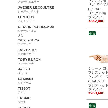
リング 指輪
スタージュエリー
リア ダイヤ
JAEGER LECOULTRE
ワイト×ブラ
BVLGARI
ジャガールクルト
エローゴー
リング 指輪
Au750 18K
ランク: A
CENTURY
石 白 黒 11号 【中
¥
862,400
センチュリー
古】中古美
GIRARD PERREGAUX
ジラールペルゴ
中古
タ行
Tiffany & Co
ティファニー
TAG Heuer
タグホイヤー
TORY BURCH
トリーバーチ
ショーメ CH
dunhill
ブレスレット
ダンヒル
ンシア オー
DAMIANI
ピンク×ピン
CHAUMET
ダミアーニ
ド ピンク 75
ブレスレッ
イヤ サファ
TISSOT
ランク: A
ール エンジ
ティソ
¥
950,600
ン 【中古
TASAKI
タサキ
中古
TUDOR