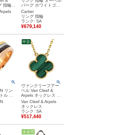
ef &
リング 指輪 ヌーベル
ング 指輪
バーグ ホワイトゴー
 アルハ
ルド #49(JP9) 750
Arpels
Cartier
ックXイ
18K WG 9号 【修理
リング 指輪
ルド
証明書】 【中古】新
ランク: SA
 1Pダイヤ
品同様品
¥
679,140
00 【修理
中古】中
中古
ヴァンクリーフアー
ON リン
ペル Van Cleef &
トル ク
Arpels ネックレス ヴ
モール 4
ィンテージ アルハン
N
Van Cleef & Arpels
Au750
ブラ グリーン×イエ
ネックレス
ローゴールド 750
ランク: SA
 【中古】
18K 緑 マラカイト
¥
517,440
マット
VCARO9VA00 【修
理証明書】 【中古】
中古
未使用
新品同様品