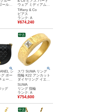
ス グルー
& Co ピアス ハード
ゴールド
ウェア ミディアムリ
0 18K カ
ンク イエローゴール
Tiffany & Co
カフスボ
ド T&Co. Au750 18K
ピアス
ル型 パロ
18金 ゲージリンク
ランク: A
【中古】中古美品
¥
674,240
中古
ANEL シ
スワ SUWA リング
グ ボー
指輪 K22 アンカット
チェーン
ダイヤリング イエロ
キャビア
ーゴールド 1P 1石
SUWA
ック ゴー
ダイヤモンド アンカ
バッグ
リング 指輪
186 ラ
ット ヴィンテージ加
ランク: A
ル 【中
工 23.5号 K75257RD
¥
754,600
品
【箱】 【中古】中古
美品
中古