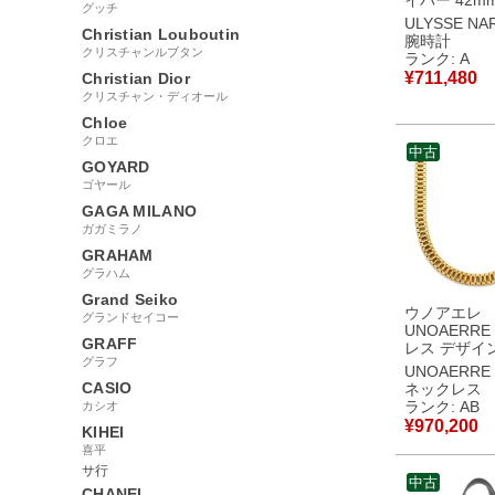
イバー 42mm 
グッチ
175/92 ブ
ULYSSE NA
Christian Louboutin
逆回転防止ベ
腕時計
イト バー メ
クリスチャンルブタン
ランク: A
時計自動巻き
¥
711,480
Christian Dior
ク 【中古】
クリスチャン・ディオール
Chloe
クロエ
中古
GOYARD
ゴヤール
GAGA MILANO
ガガミラノ
GRAHAM
グラハム
Grand Seiko
ウノアエレ
グランドセイコー
UNOAERR
GRAFF
レス デザイ
グラフ
カー ネック
UNOAERRE
ローゴール
CASIO
ネックレス
UNOAERRE 
ランク: AB
カシオ
18K 18金 【中古】中
¥
970,200
KIHEI
古品
喜平
サ行
中古
CHANEL