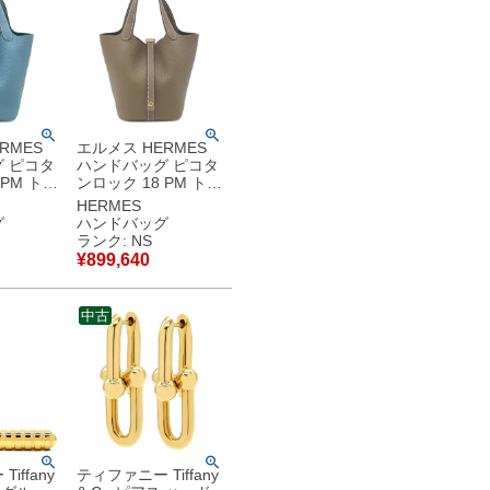
RMES
エルメス HERMES
 ピコタ
ハンドバッグ ピコタ
 PM トリ
ンロック 18 PM トリ
ス ニュ
ヨンクレマンス エト
HERMES
ン ゴー
ゥープ ゴールド金具
グ
ハンドバッグ
品 未使用
新品 未使用 グレージ
ランク: NS
 K
ュ 2026年製 G
¥
899,640
古】未使
【箱】 【中古】未使
用保管品
中古
iffany
ティファニー Tiffany