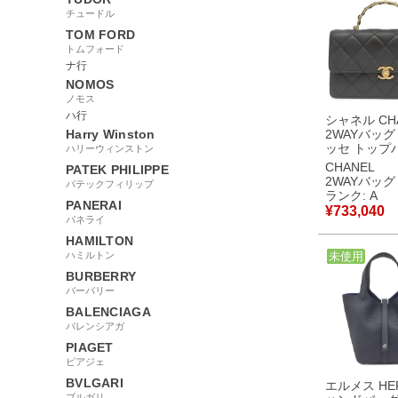
チュードル
TOM FORD
トムフォード
ナ行
NOMOS
ノモス
ハ行
シャネル CH
Harry Winston
2WAYバッグ
ッセ トップ
ハリーウィンストン
レザー ブラ
CHANEL
PATEK PHILIPPE
ルド金具 コ
2WAYバッグ
パテックフィリップ
ロゴ AS4730 ランダ
ランク: A
PANERAI
ムシリアル 
¥
733,040
袋】 【中古
パネライ
品
HAMILTON
ハミルトン
中古
未使用
BURBERRY
バーバリー
BALENCIAGA
バレンシアガ
PIAGET
ピアジェ
BVLGARI
エルメス HE
ブルガリ