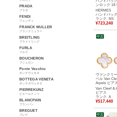
ハンドバッグ
ンロック 18 
PRADA
ヨンクレマン
HERMES
プラダ
ーニュイ シ
ハンドバッ
FENDI
具 新品 未使
ランク: NS
フェンディ
2025年製 K 【箱】
¥
723,240
【中古】未
FRANCK MULLER
品
フランクミュラー
中古
BREITLING
ブライトリング
FURLA
フルラ
BOUCHERON
ブシュロン
Ponte Vecchio
ポンテヴェキオ
ヴァンクリ
ペル Van Cle
BOTTEGA VENETA
Arpels ピ
ボッテガヴェネタ
ート アルハ
Van Cleef & 
PIERREKUNZ
ールホワイト
ピアス
ピエールクンツ
ーゴールド 75
ランク: A
18金 マザ
BLANCPAIN
¥
517,440
ル VCARA44800
ブランパン
【中古】中
BREGUET
中古
ブレゲ