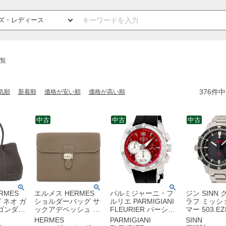
覧
376
件中
気順
新着順
価格が安い順
価格が高い順
中古
中古
中古
RMES
エルメス HERMES
パルミジャーニ・フ
ジン SINN
 ネオ ガ
ショルダーバッグ サ
ルリエ PARMIGIANI
ラフ ミッシ
ネゴンダ
ックアデペッシュ メ
FLEURIER パーシン
マー 503.EZ
ルバー金
ッセンジャー29 トゴ
グ 002 PFC528-
ラック 9時
HERMES
PARMIGIANI
SINN
用 茶 オ
エトゥープ シルバー
0010900-X02402 レ
ーズ デイト