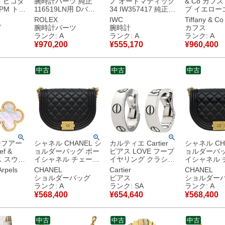
 ピコタ
腕時計パーツ 純正
ノ オートマティック
& Co カフ
PM トリ
116519LN用 Dバッ
34 IW357417 純正ダ
ブ イエロー
ス ブル
クル K18WG ホワイ
イヤ ピンク バー ロ
T&Co. Au75
ROLEX
IWC
Tiffany & Co
ルバー金
トゴールド バックル
ーマン レディース 腕
フリンクス 
グ
腕時計パーツ
腕時計
カフス
用 紺
クラスプ 15mm幅対
時計自動巻き ピンク
タン ダンベ
ランク: A
ランク: A
ランク: A
応 K18WG 金無垢 ホ
【中古】中古美品
マピカソ 【中古】中
¥
970,200
¥
555,170
¥
960,400
使用保管
ワイトゴールド 【中
古美品
古】中古美品
中古
中古
中古
ーフアー
シャネル CHANEL シ
カルティエ Cartier
シャネル CH
ef &
ョルダーバッグ ボー
ピアス LOVE フープ
ョルダーバッ
アス スウィ
イシャネル チェーン
イヤリング クラシッ
イシャネル 
ンブラ パ
ショルダー キャビア
クモデル ホワイトゴ
ショルダー 
Arpels
CHANEL
Cartier
CHANEL
×イエロ
スキン ブラック マッ
ールド K18 18K 750
スキン ブラ
ショルダーバッグ
ピアス
ショルダー
0 18K
トゴールド金具
WG 【箱】 【中古】
ルド金具 AS3
ランク: A
ランク: SA
ランク: A
ーオブパー
AS3186 ランダムシ
新品同様品
ンダムシリア
¥
568,400
¥
654,640
¥
568,400
リアル 【中古】中古
古】中古美
古美品
美品
中古
中古
中古