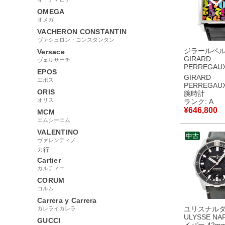
OMEGA
オメガ
VACHERON CONSTANTIN
ヴァシュロン・コンスタンタン
ジラールペ
Versace
GIRARD
ヴェルサーチ
PERREGAU
EPOS
テージ 1945 
GIRARD
エポス
11-692-KK
PERREGAU
ルセコンド 
ORIS
腕時計
ラー 限定30
オリス
ランク: A
ズ 腕時計自
¥
646,800
MCM
ルチカラー 
エムシーエム
中古美品
VALENTINO
中古
ヴァレンティノ
カ行
Cartier
カルティエ
CORUM
コルム
Carrera y Carrera
ユリスナル
カレライカレラ
ULYSSE NA
GUCCI