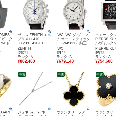
RMES
ゼニス ZENITH エル
IWC IWC ダ ヴィン
ピエールク
 ピコタ
プリメロ 410
チ オートマティック
PIERRE KU
PM トリ
03.2091.410/01.C49
36 IW458308 純正ダ
ルヴォルタン
ス グリ
4 クロノグラフ トリ
イヤ シルバー アラビ
ログラード 
ZENITH
IWC
PIERRE KU
ルバー金
プルカレンダー ムー
ア デイト メンズ 腕
N018SVR
グ
腕時計
腕時計
腕時計
用 グレ
ンフェイズ メンズ 腕
時計自動巻き シルバ
スモールセコ
ランク: A
ランク: A
ランク: A
時計自動巻き シルバ
ー 【中古】中古美品
ンズ 腕時計
¥
862,400
¥
679,140
¥
754,600
古】未使
ー 【中古】中古美品
ブラック 【
古美品
中古
中古
中古
GARI
ジュネ Jeunet ネッ
ヴァンクリーフアー
ヴァンクリ