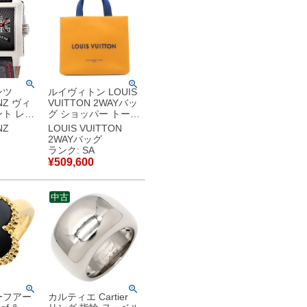
ンツ
ルイヴィトン LOUIS
NZ ヴィ
VUITTON 2WAYバッ
ト レト
グ ショッパー トート
セコンド
MINI レザー サフラ
NZ
LOUIS VUITTON
 ブラック
ン シルバー金具 トー
2WAYバッグ
ンド メ
ト ショルダー
ランク: SA
自動巻き
M28310 【保存袋】
¥
509,600
中古】中
【中古】新品同様品
中古
ーフアー
カルティエ Cartier