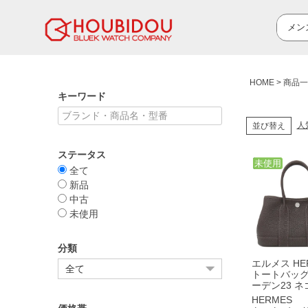
HOME
商品一
キーワード
人
並び替え
ステータス
中古
未使用
全て
新品
中古
未使用
分類
エルメス HE
トートバッグ
ーデン23 
ベブラン シ
HERMES
具 新品 未使