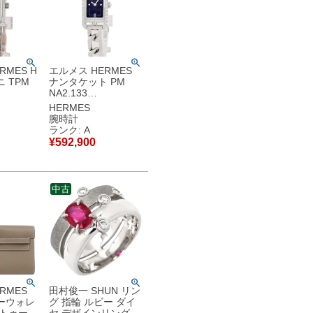
RMES H
エルメス HERMES
 TPM
ナンタケット PM
NA2.133
W00 純
W404983WW00 純
HERMES
ワイト シ
正ダイヤ ブルー アベ
腕時計
ア レディ
ンチュリン チェーン
ランク: A
クオーツ
レディース 腕時計ク
¥
592,900
中古】中
オーツ ブルー 【中
古】中古美品
中古
RMES
田村俊一 SHUN リン
ーウォレ
グ 指輪 ルビー ダイ