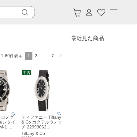
最近見た商品
1
-
60
件表示
1
2
…
7
中古
 クロノグ
ティファニー Tiffany
ョンタイ
& Co カクテルウォッ
M-1 ブ
チ 22993062
位置リュ
K18WG無垢 純正ダ
Tiffany & Co
 回転ベゼ
イヤ ブラック ローマ