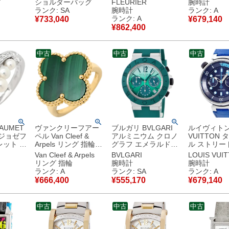
グ
ショルダーバッグ
FLEURIER
腕時計
026年製
金具 グレージュ B
ッド クロノグラフ デ
ル メンズ 
ランク: SA
腕時計
ランク: A
【中古】未
【箱】 【中古】新品
イト メンズ 腕時計自
巻き ブラッ
ランク: A
¥
733,040
¥
679,140
同様品
動巻き レッド 【中
古】中古美
¥
862,400
古】中古美品
中古
中古
中古
AUMET
ヴァンクリーフアー
ブルガリ BVLGARI
ルイヴィトン 
 ジョゼフ
ペル Van Cleef &
アルミニウム クロノ
VUITTON
レット パ
Arpels リング 指輪
グラフ エメラルド
ル ストリー
×ホワイ
マジック アルハンブ
104076 BB40ATCH
ー クロノグ
Van Cleef & Arpels
BVLGARI
LOUIS VUI
ラ グリーン×イエロ
新品同様 グリーン 緑
イラインブ
リング 指輪
腕時計
腕時計
 白 あこや
ーゴールド
デイト 限定 メンズ
QA168Z 紺
ランク: A
ランク: SA
ランク: A
ヤ パヴェ
#57(JP17) Au750 18
腕時計自動巻き グリ
ズ 腕時計自
¥
666,400
¥
555,170
¥
679,140
290 【中
金 マラカイト 16号
ーン 【中古】新品同
イビー 【中
品
VCAR03AV00 【中
様品
美品
古】中古美品
中古
中古
中古