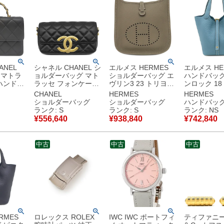
ANEL
シャネル CHANEL シ
エルメス HERMES
エルメス HE
 マトラ
ョルダーバッグ マト
ショルダーバッグ エ
ハンドバッグ
ハンドル
ラッセ フォンケース
ヴリン3 23 トリヨン
ンロック 18
ック ゴー
レザー ブラック ヴィ
クレマンス エトゥー
ヨンクレマン
CHANEL
HERMES
HERMES
コマーク
ンテージ金具 ジャイ
プ シルバー金具 グレ
ーブルージー
ショルダーバッグ
ショルダーバッグ
ハンドバッ
アントココマーク
ージュ エブリン
ルド金具 新
ランク: S
ランク: S
ランク: NS
【保存
AP3207 ランダムシ
2026年製 G 【箱】
水色 2025年製
¥
556,640
¥
938,840
¥
742,840
】中古美
リアル 【保存袋】
【中古】未使用保管
【箱】 【中
【中古】未使用保管
品
用保管品
品
中古
中古
中古
RMES
ロレックス ROLEX
IWC IWC ポートフィ
ティファニー T