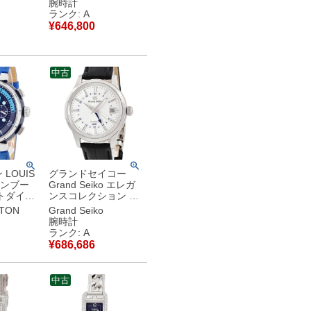
腕時計
腕時計自動
ン オーバル レディー
ランク: A
ク 【中
ス 腕時計クオーツ ブ
¥
646,800
品
ラック 【中古】中古
美品
中古
LOUIS
グランドセイコー
 タンブー
Grand Seiko エレガ
トダイバ
ンスコレクション 9S
ラフ スカ
メカニカル GMT 雪
TTON
Grand Seiko
ルー
雫 SBGM255 9S66-
腕時計
 青 メン
00L0 デイト メンズ
ランク: A
動巻き ネ
腕時計自動巻き ホワ
¥
686,686
古】中古
イト 【中古】中古美
品
中古