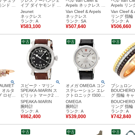
 ナチュラ
クレス アーバンシェ
ペル Van Cleef &
ペル Van Cle
モンド ホ
イプ ダイヤモンド サ
Arpels ネックレス ヴ
Arpels リ
ック×イ
ファイア ロングネッ
ィンテージ アルハン
ヴィンテージ
Jeunet
Van Cleef & Arpels
Van Cleef & 
ルド
クレス ブルー×ホワ
ブラ ペンダント ブラ
ンブラ ブラ
ネックレス
ネックレス
リング 指輪
 パヴェ 色
イトゴールド ラリエ
ック×イエローゴール
エローゴー
ランク: A
ランク: SA
ランク: A
ット 18K 750 WG
ド Au750 18K 黒 オ
#51(JP11)
¥
583,100
¥
507,640
¥
506,660
品
001-2903-003 【ケ
ニキス 旧型 【修理証
オニキス 11号
ース】 【中古】中古
明書】 【中古】新品
VCARA410
美品
同様品
証明書】 【
中古
中古
中古
古美品
AUMET
スピーク・マリン
オメガ OMEGA コン
ブシュロン
 オルタ
SPEAKA-MARIN ス
ステレーション エレ
BOUCHER
ブ ロゼ
ピリット マーク2 ブ
クトロニック f300
グ 指輪 キャ
クゴール
ラック 黒 ローマン
198.0022 メーカー
ラシック ス
SPEAKA-MARIN
OMEGA
BOUCHERO
0 PG ダ
ドット ラウンド
OH済 音叉 Cal.1250
カラー #T54 
ト
腕時計
腕時計
リング 指輪
イア オパ
MKII メンズ 腕時計
デイト メンズ 腕時計
ダイヤ 13.5号
ランク: A
ランク: A
ランク: A
ェルスキ
自動巻き ブラック
クオーツ シルバー
JRG00627
¥
862,400
¥
539,000
¥
742,840
】中古美品
【中古】中古美品
【中古】中古美品
中古美品
中古
中古
中古