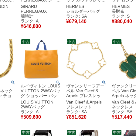
8163-
PERREGAUX シーホ
ッラ カヴァッレリア
ット ロング
ラック 黒
ーク2 プロ3000
ミニ ヴォーエプソン
ー エバーカ
RDIN
GIRARD
HERMES
HERMES
ゼル デ
49940-21-631-21A
モーヴペール シルバ
ゥープ シル
PERREGAUX
ショルダーバッグ
長財布
ンズ 腕
デイト パワーリザー
ー金具 ピンク W
グレージュ 2
腕時計
ランク: SA
ランク: S
 ブラッ
ブインジケーター メ
【箱】 【中古】新品
W 【箱】 
ランク: A
¥
679,140
¥
880,040
中古美品
ンズ 腕時計自動巻き
同様品
使用保管品
¥
646,800
ブラック 【中古】中
古美品
中古
中古
中古
ルイヴィトン LOUIS
ヴァンクリーフアー
ヴァンクリ
E ネック
VUITTON 2WAYバッ
ペル Van Cleef &
ペル Van Cle
ン チョー
グ ショッパー バッグ
Arpels ブレスレット
Arpels ネ
レス イエ
MM レザー サフラン
ヴィンテージアルハ
ィンテージ 
LOUIS VUITTON
Van Cleef & Arpels
Van Cleef & 
ド
シルバー金具 イエロ
ンブラ 5モチーフ パ
ブラ グリー
2WAYバッグ
ブレスレット
ネックレス
Au750
ー トート ショルダー
ールホワイト×イエロ
ローゴールド 
ランク: A
ランク: SA
ランク: SA
M24457 RFID
ーゴールド 白 750
18K 緑 マ
¥
509,600
¥
851,620
¥
517,440
【箱】 【中古】中古
18K YG シェル
VCARO9VA
美品
VCARA41800 【保証
理証明書】 
書】 【中古】新品同
新品同様品
中古
中古
中古
様品