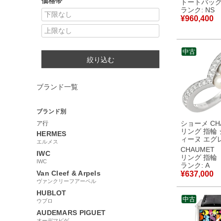
価格帯
トートバッ
ールレザー 2
ランク: NS
G 【箱】 
¥
960,400
使用保管品
中古
絞り込む
ブランド一覧
ブランド別
ショーメ CH
ア行
リング 指輪
HERMES
ィーヌ エグ
エルメス
ールホワイト
CHAUMET
IWC
トゴールド
リング 指輪
IWC
#56(JP16)
ランク: A
パール ダイ
Van Cleef & Arpels
¥
637,000
15.5号 083
ヴァンクリーフアーペル
古】中古美
HUBLOT
中古
ウブロ
AUDEMARS PIGUET
オーデマピゲ