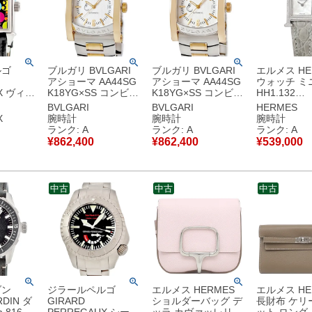
ルゴ
ブルガリ BVLGARI
ブルガリ BVLGARI
エルメス HE
アショーマ AA44SG
アショーマ AA44SG
ウォッチ ミニ
X ヴィン
K18YG×SS コンビ
K18YG×SS コンビ
HH1.132
25830-
サウジアラビア シル
シルバー サウジアラ
W057239W
BVLGARI
BVLGARI
HERMES
AA スモー
バー デイト アラビア
ビア デイト アラビア
正ダイヤ ホ
X
腕時計
腕時計
腕時計
マルチカ
バー メンズ 腕時計自
バー メンズ 腕時計自
ェル スクエ
ランク: A
ランク: A
ランク: A
本 メン
動巻き シルバー 【中
動巻き シルバー 【中
ース 腕時計
¥
862,400
¥
862,400
¥
539,000
動巻き マ
古】中古美品
古】中古美品
ホワイト 【
【中古】
古美品
中古
中古
中古
ダン
ジラールペルゴ
エルメス HERMES
エルメス HE
RDIN ダ
GIRARD
ショルダーバッグ デ
長財布 ケリ