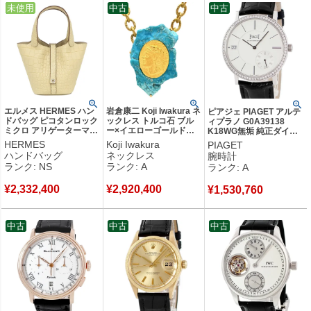
中古
未使用
中古
中古
エルメス HERMES ハン
岩倉康二 Koji Iwakura ネ
ピアジェ PIAGET アルテ
ドバッグ ピコタンロック
ックレス トルコ石 ブル
ィプラノ G0A39138
ミクロ アリゲーターマッ
ー×イエローゴールド
K18WG無垢 純正ダイヤ
ト ヴァニラ シルバー金
18K YG ターコイズ ラフ
シルバー デイト スモール
HERMES
Koji Iwakura
PIAGET
具 新品 未使用 2025年製
カット 【中古】中古美品
セコンド メンズ 腕時計自
ハンドバッグ
ネックレス
腕時計
クロコ マット K 【箱】
動巻き シルバー 【中古】
ランク: NS
ランク: A
ランク: A
【中古】未使用保管品
中古美品
¥
2,332,400
¥
2,920,400
¥
1,530,760
中古
中古
中古