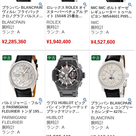
ブランパン BLANCPAIN
ロレックス ROLEX オイ
IWC IWC ポルトギーゼ
ヴィルレ フライバック
スターパーペチュアル デ
レギュレーター トゥール
クロノグラフ パルスメー
イト 1504/8 25番台
ビヨン IW544601 Pt950
ター 6680F-3631-55B
K18YG無垢 ヴィンテー
プラチナ オープンハート
BLANCPAIN
ROLEX
IWC
K18RG無垢 ローマン メ
ジ モローベゼル メンズ
限定 メンズ 腕時計手巻き
腕時計
腕時計
腕時計
ンズ 腕時計自動巻き ホ
腕時計自動巻き ゴールド
シルバー 【中古】中古美
ランク: A
ランク: A
ランク: A
ワイト 【中古】中古美品
【中古】中古美品
品
¥
2,285,360
¥
1,940,400
¥
4,527,600
中古
中古
中古
パルミジャーニ・フルリ
ウブロ HUBLOT ビッグ
ブランパン BLANCPAIN
エ PARMIGIANI
バン インテグレーテッド
ル ブラッシュ コンプリー
FLEURIER トンダ 1950
ブラックマジック
トカレンダー 4276-
スケルトン PFC280-
451.CX.1170.CX クロノ
3442A-55B Pt950 プラ
PARMIGIANI
HUBLOT
BLANCPAIN
1200100-HA1441
グラフ デイト メンズ 腕
チナ GMT 限定 メンズ 腕
FLEURIER
腕時計
腕時計
K18WG無垢 メンズ 腕時
時計自動巻き ブラック
時計自動巻き シルバー
腕時計
ランク: A
ランク: A
計自動巻き シルバー
【中古】中古美品
【中古】中古美品
ランク: A
【中古】中古美品