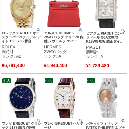
ロレックス ROLEX オイ
エルメス HERMES
ピアジェ PIAGET エンペ
スターパーペチュアル デ
2WAYバッグ ケリー28 内
ラドール G0A33073
イト 15037 92番台
縫い ヴェルソ エバーカ
K18WG無垢 純正ダイヤ
K14YG無垢 ティファニ
ラー ルージュグレナ×ル
シェル シルバー パワーリ
ROLEX
HERMES
PIAGET
ー Wネーム メンズ 腕時
ージュクー シルバー金具
ザーブ メンズ 腕時計自動
腕時計
2WAYバッグ
腕時計
計自動巻き ゴールド
ハンドバッグ ショルダー
巻き シルバー 【中古】中
ランク: AB
ランク: A
ランク: A
【中古】中古品
Y 【箱】 【中古】中古美
古美品
品
¥
6,791,400
¥
1,940,400
¥
1,789,480
中古
中古
中古
ブレゲ BREGUET クラシ
ブレゲ BREGUET ヘリテ
パテックフィリップ
ック 5177BB/2Y/9V6
ージ
PATEK PHILIPPE ネプチ