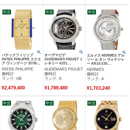
中古
中古
中古
パテックフィリップ
オーデマピゲ
エルメス HERMES アル
PATEK PHILIPPE スクエ
AUDEMARS PIGUET ミ
ソー ル タン ヴォヤジャ
ア ヴィンテージ 3578/1J
レネリー 4101
ー AR10.530
メーカーOH済 K18YG無
15350ST.OO.D002CR.0
W057197WW00 純正ダ
PATEK PHILIPPE
AUDEMARS PIGUET
HERMES
垢 純正ラピスラズリ メ
1 OH済 スケルトン ロー
イヤ シェル 世界時計
腕時計
腕時計
腕時計
ンズ 腕時計手巻き ゴー
マン オフセンター メン
GMT メンズ 腕時計自動
ランク: AB
ランク: A
ランク: A
ルド 【中古】中古品
ズ 腕時計自動巻き グレ
巻き ホワイト 【中古】中
ー 【中古】中古美品
古美品
¥
2,479,400
¥
1,789,480
¥
1,703,240
中古
中古
中古