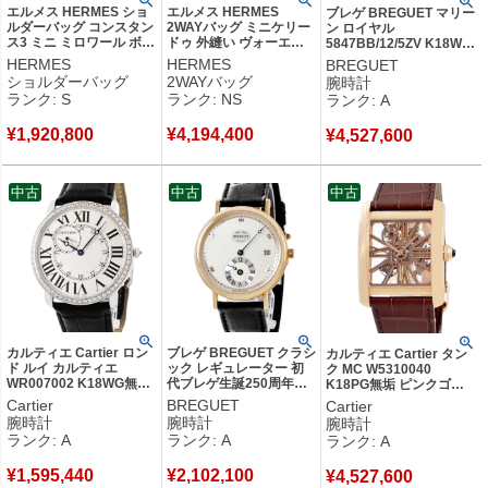
エルメス HERMES ショ
エルメス HERMES
ブレゲ BREGUET マリー
ルダーバッグ コンスタン
2WAYバッグ ミニケリー
ン ロイヤル
ス3 ミニ ミロワール ボッ
ドゥ 外縫い ヴォーエプ
5847BB/12/5ZV K18WG
クスカーフ ブラック シ
ソン ヴェールロデン×デ
無垢 シルバー アラーム機
HERMES
HERMES
BREGUET
ルバー金具 2024年製 W
ュンヌ×ブラック シルバ
能 ギョーシェ 青針 メン
ショルダーバッグ
2WAYバッグ
腕時計
【箱】 【中古】未使用保
ー金具 新品 未使用 トリ
ズ 腕時計自動巻き シルバ
ランク: S
ランク: NS
ランク: A
管品
コロール 2026年製 G
ー 【中古】中古美品
【箱】 【中古】未使用保
¥
1,920,800
¥
4,194,400
管品
¥
4,527,600
中古
中古
中古
カルティエ Cartier ロン
ブレゲ BREGUET クラシ
カルティエ Cartier タン
ド ルイ カルティエ
ック レギュレーター 初
ク MC W5310040
WR007002 K18WG無垢
代ブレゲ生誕250周年記
K18PG無垢 ピンクゴー
純正ダイヤ ローマン ギ
念 1747 OH済 K18YG無
ルド スケルトン ローマン
Cartier
BREGUET
Cartier
ョーシェ 青針 メンズ 腕
垢 デイト 限定 メンズ 腕
バー スクエア メンズ 腕
腕時計
腕時計
腕時計
時計手巻き シルバー
時計自動巻き シルバー
時計手巻き ゴールド 【中
ランク: A
ランク: A
ランク: A
【中古】中古美品
【中古】中古美品
古】中古美品
¥
1,595,440
¥
2,102,100
¥
4,527,600