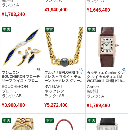
腕時計
ランク: A
ランク: A
き シルバー 【中古】中
プルチェーン 【中古】中
ランク: A
古美品
古美品
¥
1,940,400
¥
1,646,400
¥
1,703,240
中古
中古
中古
ブシュロン
ブルガリ BVLGARI ネッ
カルティエ Cartier タン
BOUCHERON ブローチ
クレス ヘマタイト チェ
ク ルイ カルティエ LM
リーフ ツイスト ブロー
ーンネックレス グレー×
WGTA0011 OH済 K18PG
チ ピアス セット ブルー×
イエローゴールド 18K
無垢 ギョーシェ 青針 メ
BOUCHERON
BVLGARI
Cartier
イエローゴールド ダイヤ
750 18金 グルメットチェ
ンズ レディース 腕時計手
ブローチ
ネックレス
腕時計
モンド エナメル エマイ
ーン 【中古】中古品
巻き シルバー 【中古】中
ランク: AB
ランク: AB
ランク: A
ユ 七宝 【中古】中古品
古美品
¥
3,900,400
¥
5,272,400
¥
1,789,480
中古
中古
中古