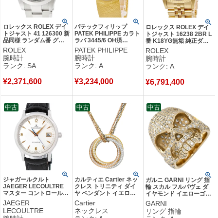
ロレックス ROLEX デイ
パテックフィリップ
ロレックス ROLEX デイ
トジャスト 41 126300 新
PATEK PHILIPPE カラト
トジャスト 16238 2BR L
品同様 ランダム番 グリ
ラバ 3445/6 OH済
番 K18YG無垢 純正ダイ
ーン オンブレ オイスタ
K18YG無垢 デイト スモ
ヤ オニキス 黒 ジュビリ
ROLEX
PATEK PHILIPPE
ROLEX
ーブレス メンズ 腕時計
ールセコンド ヴィンテー
ーブレス メンズ 腕時計自
腕時計
腕時計
腕時計
自動巻き グリーン 【中
ジ メンズ 腕時計自動巻
動巻き ブラック 【中古】
ランク: SA
ランク: A
ランク: A
古】新品同様品
き ゴールド 【中古】中
中古美品
古美品
¥
2,371,600
¥
3,234,000
¥
6,791,400
中古
中古
中古
ジャガールクルト
カルティエ Cartier ネッ
ガルニ GARNI リング 指
JAEGER LECOULTRE
クレス トリニティ ダイ
輪 スカル フルパヴェ ダ
マスター コントロール
ヤ ペンダント イエロー
イヤモンド イエローゴー
140.6.89 Pt950無垢 プラ
ゴールド×ピンクゴール
ルド Au750 18K 18金 ド
JAEGER
Cartier
GARNI
チナ デイト シルバー 限
ド×ホワイトゴールド 3カ
クロ 髑髏 フルダイヤ
LECOULTRE
ネックレス
リング 指輪
定 メンズ 腕時計自動巻
ラー 18金 750 3連 トリ
18.5号 【中古】中古美品