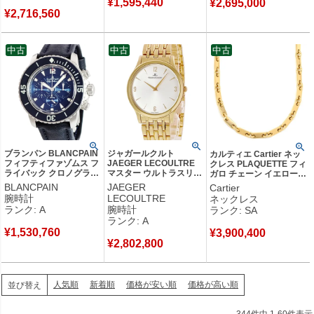
¥
1,595,440
¥
2,695,000
¥
2,716,560
中古
中古
中古
ブランパン BLANCPAIN
ジャガールクルト
カルティエ Cartier ネッ
フィフティファゾムス フ
JAEGER LECOULTRE
クレス PLAQUETTE フィ
ライバック クロノグラフ
マスター ウルトラスリム
ガロ チェーン イエローゴ
5085FB-1140-52B ブル
145.1.79 145.110.792
ールド プレート 18金
BLANCPAIN
JAEGER
Cartier
ー ダイバーズ メンズ 腕
K18YG無垢 イエローゴ
750YG ロング 5.4mm幅
腕時計
LECOULTRE
ネックレス
時計自動巻き ブルー
ールド メンズ 腕時計手
【修理証明書】 【中古】
ランク: A
腕時計
ランク: SA
【中古】中古美品
巻き シルバー 【中古】
新品同様品
ランク: A
中古美品
¥
1,530,760
¥
3,900,400
¥
2,802,800
人気順
新着順
価格が安い順
価格が高い順
並び替え