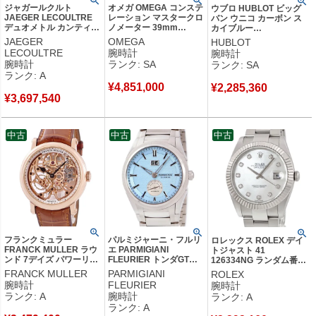
ジャガールクルト
オメガ OMEGA コンステ
ウブロ HUBLOT ビッグ
JAEGER LECOULTRE
レーション マスタークロ
バン ウニコ カーボン ス
デュオメトル カンティエ
ノメーター 39mm
カイブルー
ーム ルネール Q6043420
131.50.39.20.02.001 新
421.QL.1110.RX.JPN 新
JAEGER
OMEGA
HUBLOT
602.3.24.S K18WG無垢
品同様 K18RG無垢 メン
品同様 水色 ブラック 限
LECOULTRE
腕時計
腕時計
デイト メンズ 腕時計手
ズ 腕時計自動巻き シル
定 メンズ 腕時計自動巻き
腕時計
ランク: SA
ランク: SA
巻き シルバー 【中古】
バー 【中古】新品同様品
ブラック 【中古】新品同
ランク: A
中古美品
様品
¥
4,851,000
¥
2,285,360
¥
3,697,540
中古
中古
中古
フランクミュラー
パルミジャーニ・フルリ
ロレックス ROLEX デイ
FRANCK MULLER ラウ
エ PARMIGIANI
トジャスト 41
ンド 7デイズ パワーリザ
FLEURIER トンダGT
126334NG ランダム番
ーブ スケルトン 7042 B
YOSHIDA 限定 PFS910-
K18WG×SS コンビ 純正
FRANCK MULLER
PARMIGIANI
ROLEX
S6 SQT OH済 K18RG無
1020006-100182 OH済
ダイヤ ホワイト シェル
腕時計
FLEURIER
腕時計
垢 メンズ 腕時計手巻き
アイスブルー メンズ 腕
メンズ 腕時計自動巻き ホ
ランク: A
腕時計
ランク: A
ゴールド 【中古】中古美
時計自動巻き ブルー
ワイト 【中古】中古美品
ランク: A
品
【中古】中古美品