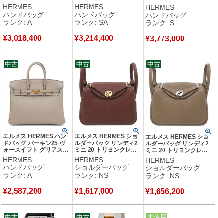
金具 グレージュ U
具 茶 U 【箱】 【中古】
フホワイト Z 【箱】 【中
HERMES
HERMES
HERMES
【箱】 【中古】中古美品
新品同様品
古】未使用保管品
ハンドバッグ
ハンドバッグ
ハンドバッグ
ランク: A
ランク: SA
ランク: S
¥
3,018,400
¥
3,214,400
¥
3,773,000
中古
中古
中古
エルメス HERMES ハン
エルメス HERMES ショ
エルメス HERMES ショ
ドバッグ バーキン25 ヴ
ルダーバッグ リンディ2
ルダーバッグ リンディ2
ォースイフト グリアスフ
ミニ 20 トリヨンクレマ
ミニ 20 トリヨンクレマ
ァルト ゴールド金具 グ
ンス テール ゴールド金
ンス エトゥープ シルバー
HERMES
HERMES
HERMES
レージュ A 【保存袋】
具 新品 未使用 赤茶 2026
金具 新品 未使用 グレー
ハンドバッグ
ショルダーバッグ
ショルダーバッグ
【中古】中古美品
年製 G 【箱】 【中古】
ジュ U 【箱】 【中古】未
ランク: A
ランク: NS
ランク: NS
未使用保管品
使用保管品
¥
2,587,200
¥
1,617,000
¥
1,656,200
中古
中古
中古
未使用