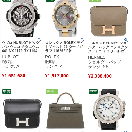
ウブロ HUBLOT ビッグ
ロレックス ROLEX デイ
エルメス HERMES ショ
バン ウニコ チタニウム
トジャスト 36 ターノグ
ルダーバッグ コンスタン
441.NX.1170.RX.1104 純
ラフ 116263 F番
ス3 ミニ ミロワール ヴォ
正ダイヤ マットブラック
K18YG×SS コンビ バー
ーエプソン エトゥープ ピ
HUBLOT
ROLEX
HERMES
スケルトン メンズ 腕時
回転ベゼル 赤針 メンズ
ンクゴールド金具 未使用
腕時計
腕時計
ショルダーバッグ
計自動巻き グレー 【中
腕時計自動巻き グレー
PG RG 2025年製 K
ランク: A
ランク: A
ランク: NS
古】中古美品
【中古】中古美品
【箱】 【中古】未使用保
管品
¥
1,681,680
¥
1,617,000
¥
2,038,400
中古
中古
未使用
中古