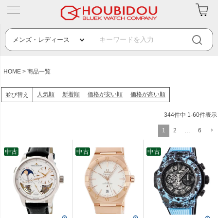
HOME
商品一覧
人気順
新着順
価格が安い順
価格が高い順
並び替え
344
件中
1
-
60
件表示
1
2
…
6
中古
中古
中古