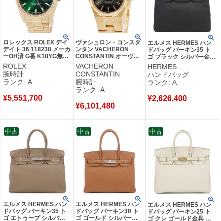
ロレックス ROLEX デイ
ヴァシュロン・コンスタ
エルメス HERMES ハン
デイト 36 118238 メーカ
ンタン VACHERON
ドバッグ バーキン35 ト
ーOH済 G番 K18YG無垢
CONSTANTIN オーヴァ
ゴ ブラック シルバー金具
グリーン フルーテッドベ
ーシーズ ミディアム
黒 □D 【保存袋】 【中
ROLEX
VACHERON
HERMES
ゼル メンズ 腕時計自動
42050/423J K18YG無垢
古】中古美品
腕時計
CONSTANTIN
ハンドバッグ
巻き グリーン 【中古】
デイト メンズ 腕時計自
ランク: A
腕時計
ランク: A
中古美品
動巻き グレー 【中古】
ランク: A
中古美品
¥
5,551,700
¥
2,626,400
¥
6,101,480
中古
中古
中古
エルメス HERMES ハン
エルメス HERMES ハン
エルメス HERMES ハン
ドバッグ バーキン35 ト
ドバッグ バーキン30 ト
ドバッグ バーキン25 ト
ゴ エトゥープ シルバー
ゴ ゴールド シルバー金
ゴ クレ ゴールド金具 オ