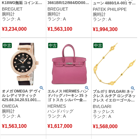
K18WG無垢 コインエッ
3661BR/12/984/DD00
ューン 4880/1A-001 サー
ジ ネイビー ブルー グラ
K18RG無垢 純正ダイヤ
モン ピンク デイト ロー
BREGUET
BREGUET
PATEK PHILIPPE
ン・フー・エナメル メン
スモールセコンド ギョー
マン ドット レディース
腕時計
腕時計
腕時計
ズ 腕時計自動巻き ブル
シェ 青針 メンズ 腕時計
腕時計クオーツ ピンク
ランク: A
ランク: A
ランク: A
ー 【中古】中古美品
自動巻き シルバー 【中
【中古】中古美品
古】中古美品
¥
3,234,000
¥
1,563,100
¥
1,994,300
中古
中古
中古
オメガ OMEGA デ ヴィ
エルメス HERMES ハン
ブルガリ BVLGARI ネッ
ル レディマティック
ドバッグ バーキン 35 ト
クレス ルチア ロングネッ
425.68.34.20.51.001
ゴ トスカ シルバー金具
クレス イエローゴールド
K18RG無垢 純正ダイヤ
赤紫 R 【中古】中古美品
Au750 18K 18金 【中
OMEGA
HERMES
BVLGARI
スーパーノヴァ レディー
古】中古美品
腕時計
ハンドバッグ
ネックレス
ス 腕時計自動巻き ブラ
ランク: A
ランク: A
ランク: A
ック 【中古】中古美品
¥
1,563,100
¥
1,617,000
¥
1,568,000