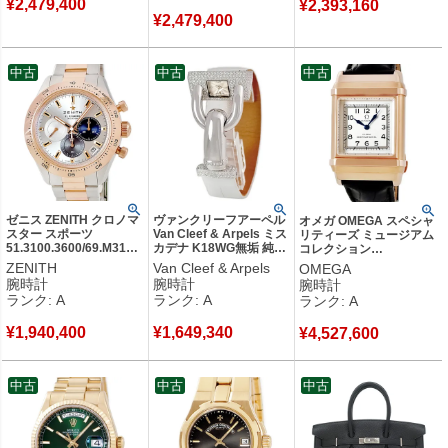
¥
2,479,400
¥
2,393,160
¥
2,479,400
中古
中古
中古
ゼニス ZENITH クロノマ
ヴァンクリーフアーペル
オメガ OMEGA スペシャ
スター スポーツ
Van Cleef & Arpels ミス
リティーズ ミュージアム
51.3100.3600/69.M3100
カデナ K18WG無垢 純正
コレクション
K18RG×SS コンビ デイ
ダイヤ ギョーシェ ブレ
516.53.32.20.02.002
ZENITH
Van Cleef & Arpels
OMEGA
ト スモールセコンド メ
スレット レディース 腕
K18RG無垢 青針 限定 メ
腕時計
腕時計
腕時計
ンズ 腕時計自動巻き シ
時計クオーツ シルバー
ンズ 腕時計手巻き シルバ
ランク: A
ランク: A
ランク: A
ルバー 【中古】中古美品
【中古】中古美品
ー 【中古】中古美品
¥
1,940,400
¥
1,649,340
¥
4,527,600
中古
中古
中古