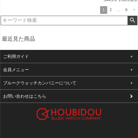
344
件中
1
-
60
件表示
1
2
…
6
最近見た商品
ご利用ガイド
よくある質問
会員メニュー
支払い・送料
ログイン
ブルークウォッチカンパニーについて
修理依頼
お気に入り
会社概要
お問い合わせはこちら
お客様の声
カート
店舗案内
買取について
メルマガ登録
特定商取引法に基づく表示
新規会員登録
プライバシーポリシー