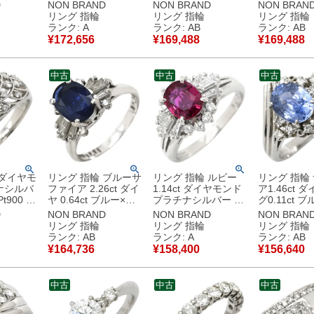
ヴェ フラ
バー 1P 1石 1粒
シルバー 猫目石
ナシルバー 
D
NON BRAND
NON BRAND
NON BRAN
ーフ 丸越
Pt900 メレダイヤ パ
5.02ct プラチナム
ラチナ メレ
リング 指輪
リング 指輪
リング 指輪
ヴェ バケット オーバ
PT ダイヤ オーバル
バケット オ
ランク: A
ランク: AB
ランク: AB
古品
ル 12号 【中古】中
10号 【中古】中古品
12号 【中
¥
172,656
¥
169,488
¥
169,488
古美品
中古
中古
中古
 ダイヤモ
リング 指輪 ブルーサ
リング 指輪 ルビー
リング 指輪
ナシルバ
ファイア 2.26ct ダイ
1.14ct ダイヤモンド
ア1.46ct 
t900 パ
ヤ 0.64ct ブルー×プ
プラチナシルバー レ
グ0.11ct 
ドーム型
ラチナシルバー 青
ッド 赤 1石 プラチナ
チナシルバー 
D
NON BRAND
NON BRAND
NON BRAN
花 フラワ
Pt900 プラチナ オー
11.5号 【中古】中古
ブルー オー
リング 指輪
リング 指輪
リング 指輪
バルミックスカット
美品
ンメトリー 
ランク: AB
ランク: A
ランク: AB
古品
ヘイローデザイン 14
12号 【中
¥
164,736
¥
158,400
¥
156,640
号 【中古】中古品
中古
中古
中古