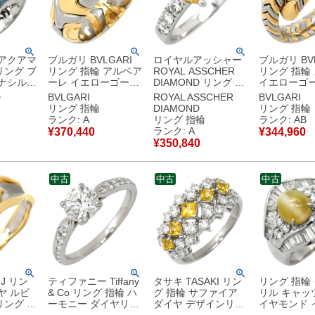
 アクアマ
ブルガリ BVLGARI
ロイヤルアッシャー
ブルガリ BVL
リング ブ
リング 指輪 アルベア
ROYAL ASSCHER
リング 指輪
ナシルバ
ーレ イエローゴール
DIAMOND リング 指
イエローゴー
0 ライト
ド×シルバー 18K
輪 イエローダイヤモ
ルバー スピ
D
BVLGARI
ROYAL ASSCHER
BVLGARI
 スクエア
750 18金 K18YG×SS
ンド イエロー×プラ
ク 750 18K
リング 指輪
DIAMOND
リング 指輪
中古】中古
コンビ 9号 【中古】
チナシルバー プラチ
14号 【中
ランク: A
リング 指輪
ランク: AB
中古美品
ナ Pt900 SI-1 ダイア
ランク: A
¥
370,440
¥
344,960
11号 【中古】中古美
¥
350,840
品
中古
中古
中古
J リン
ティファニー Tiffany
タサキ TASAKI リン
リング 指輪
ヤ ルビ
& Co リング 指輪 ハ
グ 指輪 サファイア
リル キャッ
リング レ
ーモニー ダイヤリン
ダイヤ デザインリン
イヤモンド 