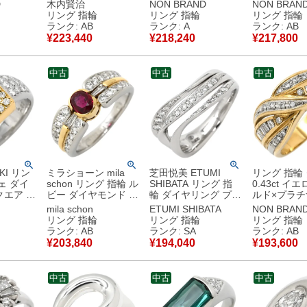
ト フラ
ング レッド×プラチ
バー 緑 プラチナ 9P
石 シャトヤ
D
木内賢治
NON BRAND
NON BRAN
ーフ プラ
ナシルバー プラチナ
9石 9粒 マーキスカ
12.5号 【
リング 指輪
リング 指輪
リング 指輪
1粒 1石 12号 【中
ット 13号 【中古】
品
ランク: AB
ランク: A
ランク: AB
古】中古品
中古美品
¥
223,440
¥
218,240
¥
217,800
中古
中古
中古
KI リン
ミラショーン mila
芝田悦美 ETUMI
リング 指輪
ェ ダイ
schon リング 指輪 ル
SHIBATA リング 指
0.43ct イ
クエア コ
ビー ダイヤモンド レ
輪 ダイヤリング プラ
ルド×プラチ
ーゴール
ッド×プラチナシルバ
チナシルバー デザイ
ー K18YG×P
mila schon
ETUMI SHIBATA
NON BRAN
シルバー
ー×イエローゴールド
ンリング ウエーブ プ
Au750 18K
リング 指輪
リング 指輪
リング 指輪
18金 プ
Au750 18K プラチナ
ラチナ 18号
ロスオーバ
ランク: AB
ランク: SA
ランク: AB
Pt900 コンビ オーバ
6277570 【保証書】
12.5号 【
¥
203,840
¥
194,040
¥
193,600
【中古】
ル 10.5号 【中古】中
【中古】新品同様品
品
古品
中古
中古
中古