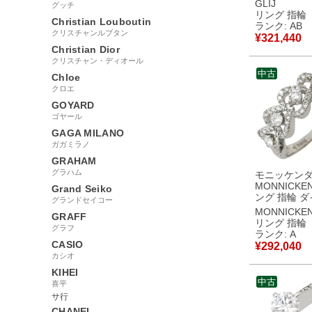
ッド×イエロ
GLIJ
グッチ
ド×プラチナ
リング 指輪
Christian Louboutin
K18YG PT A
ランク: AB
ンビ 22号 【中古】
クリスチャンルブタン
¥
321,440
中古品
Christian Dior
クリスチャン・ディオール
中古
Chloe
クロエ
GOYARD
ゴヤール
GAGA MILANO
ガガミラノ
GRAHAM
グラハム
モニッケン
MONNICKE
Grand Seiko
ング 指輪 ダ
グランドセイコー
ザインリング
MONNICKE
GRAFF
ナシルバー 
リング 指輪
グラフ
ブリリアン
ランク: A
パヴェ 11号 【中
CASIO
¥
292,040
古】中古美
カシオ
KIHEI
中古
喜平
サ行
CHANEL