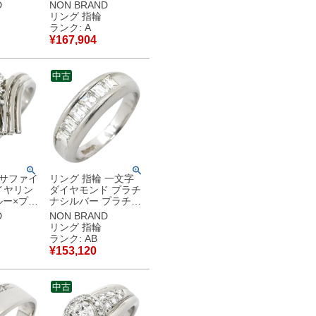
ルビー プ
シルバー 1粒 テーパ
D
NON BRAND
 パヴェ
ー メレダイヤ オーバ
リング 指輪
ーバル
ルカット プラチナ
ランク: A
古】中古品
16号 【中古】中古美
¥
167,904
品
中古
 サファイ
リング 指輪 一文字
ダイヤリン
ダイヤモンド プラチ
ブルー×プラ
ナシルバー プラチナ
Pt900
Pt900 6P 6石 6粒 ス
D
NON BRAND
バル アシ
クエアカット レール
リング 指輪
デザイン
留め 11号 【中古】
ランク: AB
古】中古品
中古品
¥
153,120
中古