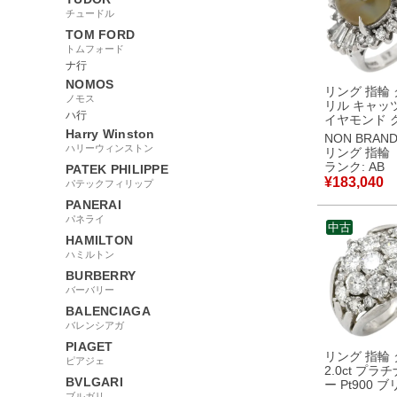
チュードル
TOM FORD
トムフォード
ナ行
NOMOS
リング 指輪
ノモス
リル キャッ
ハ行
イヤモンド 
Harry Winston
×プラチナシ
NON BRAN
緑褐色 猫目
ハリーウィンストン
リング 指輪
ナ イニシャ
ランク: AB
PATEK PHILIPPE
り 7.5号 【中古】中
¥
183,040
パテックフィリップ
古品
PANERAI
パネライ
中古
HAMILTON
ハミルトン
BURBERRY
バーバリー
BALENCIAGA
バレンシアガ
PIAGET
リング 指輪
ピアジェ
2.0ct プラ
BVLGARI
ー Pt900 
ブルガリ