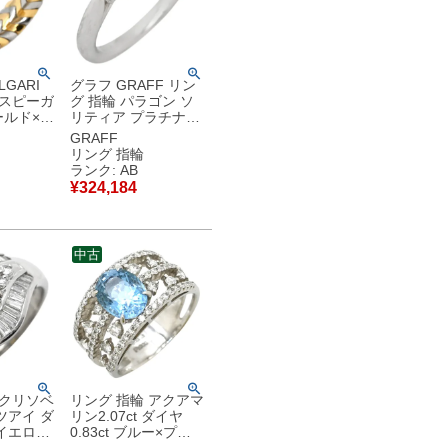
GARI
グラフ GRAFF リン
 スピーガ
グ 指輪 パラゴン ソ
ルド×シ
リティア プラチナシ
ガ スネー
ルバー プラチナ950
GRAFF
 18金 YG
1石 1P 立爪 ダイヤ
リング 指輪
古】中古品
0.52ct 6.5号 【保証
ランク: AB
書】 【中古】中古品
¥
324,184
中古
 クリソベ
リング 指輪 アクアマ
ツアイ ダ
リン2.07ct ダイヤ
イエロー
0.83ct ブルー×プラ