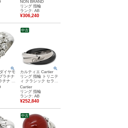
ラチナシ
チナシルバー Pt900
D
NON BRAND
 猫目石
ライトブルー 水色 オ
リング 指輪
00 ハニ
ープンワーク 13号
ランク: AB
【中古】中古品
¥
306,240
中古
 ダイヤモ
カルティエ Cartier
t プラチナ
リング 指輪 トリニテ
ラチナ フ
ィ クラシック セラミ
フ クラ
ック ブラック×ホワ
D
Cartier
5号
イトゴールド×パラジ
リング 指輪
古品
ウムシルバー
ランク: AB
#60(JP20) 18K WG
¥
252,840
パラジウム 19号
【中古】中古品
中古