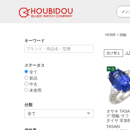
HOME
指輪 
キーワード
人
並び替え
ステータス
中古
全て
新品
中古
未使用
分類
タサキ TASA
グ 指輪 サ
ダイヤ 非加
ンカ産 コー
TASAKI
ー ブルー×