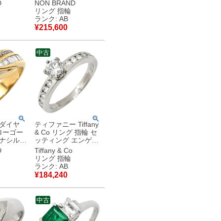
ンシー
ーストーン 3粒 3P 3
D
NON BRAND
中古】中古
石 トリロジーデザイ
リング 指輪
ン 11号 【中古】中
ランク: AB
古品
¥
215,600
中古
 ダイヤ
ティファニー Tiffany
エローゴー
& Co リング 指輪 セ
ナシルバ
ッティング エンゲー
T900
ジメント チャネルセ
D
Tiffany & Co
 コンビ ク
ット ダイヤ バンド
リング 指輪
ーリング
プラチナ プラチナシ
ランク: AB
中古】中古
ルバー 立爪 パヴェ
¥
184,240
0.33ct 5号 【中古】
中古品
中古