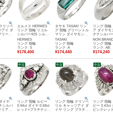
 クリソベ
エルメス HERMES
タサキ TASAKI リン
リング 指輪
ツアイ ダ
リング 指輪 リコル
グ 指輪 グリーントル
ア ダイヤモ
グリーン
シルバー925 シルバ
マリン ダイヤモンド
チナシルバー 
ルバー
ー #47(JP7) LICOL
グリーン×プラチナシ
プラチナ マ
D
HERMES
TASAKI
NON BRAN
石 プラチ
SV925 AG925 7号
ルバー TASAKI プラ
ット 月形甲丸 12.
リング 指輪
リング 指輪
リング 指輪
ル刻印あ
H114600B 【ケー
チナ 緑 スクエア バ
【中古】中
ランク: S
ランク: A
ランク: AB
ス】 【中古】未使用
ケットカット 14.5号
¥
176,400
¥
174,440
¥
174,240
保管品
【中古】中古美品
中古
中古
中古
 ダイヤ
リング 指輪 ルビー
リング 指輪 クリソベ
リング 指輪
チナシルバ
0.94ct ダイヤ 0.68ct
リル キャッツアイ ダ
ビー 3.43c
ブリリアン
レッド×プラチナシル
イヤ リング プラチナ
ピンクレッド