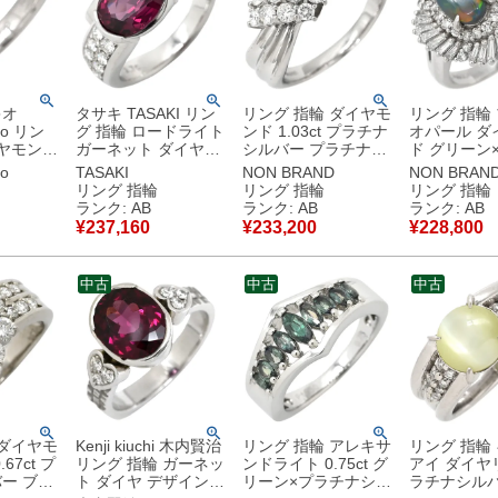
キオ
タサキ TASAKI リン
リング 指輪 ダイヤモ
リング 指輪
hio リン
グ 指輪 ロードライト
ンド 1.03ct プラチナ
オパール ダ
イヤモンド
ガーネット ダイヤモ
シルバー プラチナ
ド グリーン
バー プ
ンド ワインレッド×
Pt900 パヴェ メレダ
ナシルバー 
io
TASAKI
NON BRAND
NON BRAN
1粒 ラウ
プラチナシルバー
イヤ ウェーブ 流線型
Pt900 遊色
リング 指輪
リング 指輪
リング 指輪
アントカ
TASAKI プラチナ
リボンモチーフ 18.5
ブカラー オ
ランク: AB
ランク: AB
ランク: AB
Pt900 大粒 オーバル
号 【中古】中古品
16号 【中
¥
237,160
¥
233,200
¥
228,800
古品
12号 【中古】中古品
中古
中古
中古
 ダイヤモ
Kenji kiuchi 木内賢治
リング 指輪 アレキサ
リング 指輪
.67ct プ
リング 指輪 ガーネッ
ンドライト 0.75ct グ
アイ ダイヤ
ー ブリ
ト ダイヤ デザインリ
リーン×プラチナシル
ラチナシルバ