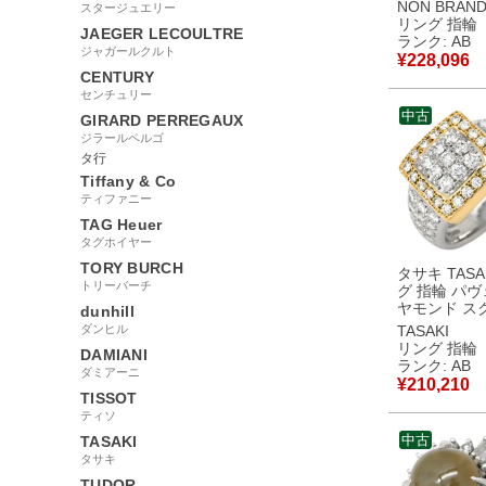
リアントカッ
NON BRAN
スタージュエリー
ワー 花モチ
リング 指輪
JAEGER LECOULTRE
チナ 10号 【中古】
ランク: AB
ジャガールクルト
中古品
¥
228,096
CENTURY
センチュリー
中古
GIRARD PERREGAUX
ジラールペルゴ
タ行
Tiffany & Co
ティファニー
TAG Heuer
タグホイヤー
TORY BURCH
タサキ TASA
トリーバーチ
グ 指輪 パヴ
ヤモンド ス
dunhill
ンビ イエロ
ダンヒル
TASAKI
ド×プラチナ
リング 指輪
DAMIANI
Au750 18K 
ランク: AB
ダミアーニ
ラチナ900 10.5号
¥
210,210
【ケース】 
TISSOT
中古品
ティソ
中古
TASAKI
タサキ
TUDOR