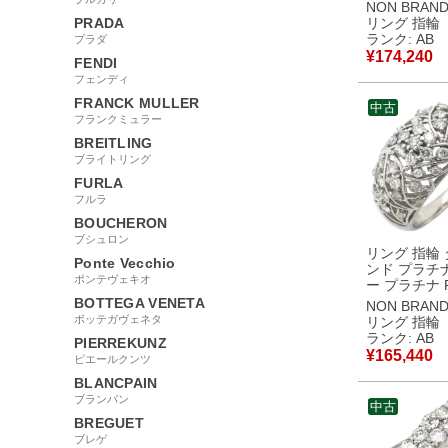
トカット パ
NON BRAN
ワー 花モチ
PRADA
リング 指輪
マーク刻印 9.5号
ランク: AB
プラダ
【中古】中
¥
174,240
FENDI
フェンディ
FRANCK MULLER
中古
フランクミュラー
BREITLING
ブライトリング
FURLA
フルラ
BOUCHERON
ブシュロン
リング 指輪
Ponte Vecchio
ンド プラチ
ポンテヴェキオ
ー プラチナ P
ヴェ 幅広 
BOTTEGA VENETA
NON BRAN
アラベスク 
ボッテガヴェネタ
リング 指輪
ーモチーフ 13号
ランク: AB
PIERREKUNZ
【中古】中
¥
165,440
ピエールクンツ
BLANCPAIN
ブランパン
中古
BREGUET
ブレゲ