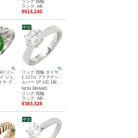
リング 指輪
O プラチナ
ルチカラー 虹彩オパ
ランク: AB
エア 大粒
ール 12号 【中古】
¥
614,240
古】中古品
中古品
中古
KI リン
リング 指輪 ダイヤ
イ ジェ
1.127ct プラチナシ
イヤ グリ
ルバー 1P 1石 1粒 大
ナシルバ
粒 6本立爪 ソリティ
NON BRAND
 緑 プラチ
ア Pt900 プラチナ エ
リング 指輪
ーバルカボ
ンゲージ 10号 【中
ランク: AB
5号
古】中古品
¥
383,328
 【保証
】中古品
中古