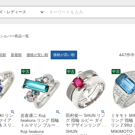
シルバー商品一覧
447
件中
気順
新着順
価格が安い順
価格が高い順
中古
中古
中古
KI リン
岩倉康二 Koji
田村俊一 SHUN リン
ミキモト MI
ファイア
Iwakura リング 指輪
グ 指輪 ルビー ダイ
リング 指輪
熱 スリラ
トルマリン ブルーダ
ヤ デザインリング プ
リン 2.98c
ンフラワ
イヤモンド ブルー×
ラチナシルバー
ンド ライト
Koji Iwakura
SHUN
MIKIMOTO
プラチナ
ホワイゴールド×プラ
SHUN プラチナ900
プラチナシ