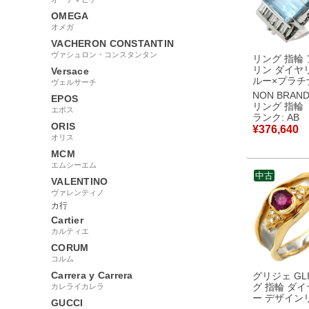
OMEGA
オメガ
VACHERON CONSTANTIN
ヴァシュロン・コンスタンタン
リング 指輪
リン ダイヤ
Versace
ルー×プラチ
ヴェルサーチ
ー Pm Pt90
NON BRAN
EPOS
ブルー 水色
リング 指輪
エポス
11.5号 【
ランク: AB
品
ORIS
¥
376,640
オリス
MCM
エムシーエム
中古
VALENTINO
ヴァレンティノ
カ行
Cartier
カルティエ
CORUM
コルム
Carrera y Carrera
グリジェ GLI
グ 指輪 ダイ
カレライカレラ
ー デザイン
GUCCI