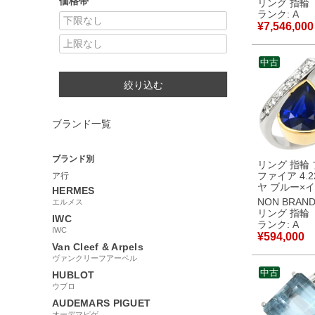
価格帯
リング 指輪
シルバー 青 T
ランク: A
プラチナ900
¥
7,546,000
ル 14号 【中古】中
古美品
中古
絞り込む
ブランド一覧
ブランド別
リング 指輪
ファイア 4.2
ア行
ヤ ブルー×
HERMES
ゴールド×プ
NON BRAN
エルメス
ルバー 青 Pt
リング 指輪
IWC
チナ 18K 75
ランク: A
IWC
ザインリング
¥
594,000
15号 【中
Van Cleef & Arpels
品
ヴァンクリーフアーペル
中古
HUBLOT
ウブロ
AUDEMARS PIGUET
オーデマピゲ