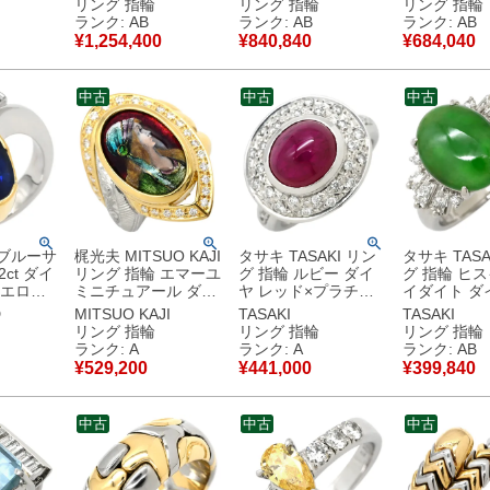
リング 指輪
リング 指輪
リング 指輪
ASAKI
チナシルバー アクア
オーバルミックスカ
MIKIMOT
ランク: AB
ランク: AB
ランク: AB
 オーバ
マリン トパーズ
ット 19号 【中古】
Pt950 スク
¥
1,254,400
¥
840,840
¥
684,040
WG×PT コンビ スク
中古品
16号 【中
エア 大粒 12号 【中
古】中古品
中古
中古
中古
 ブルーサ
梶光夫 MITSUO KAJI
タサキ TASAKI リン
タサキ TASA
2ct ダイ
リング 指輪 エマーユ
グ 指輪 ルビー ダイ
グ 指輪 ヒス
イエロー
ミニチュアール ダイ
ヤ レッド×プラチナ
イダイト ダ
ラチナシ
ヤリング イエローゴ
シルバー 赤 TASAKI
ーン×プラチ
D
MITSUO KAJI
TASAKI
TASAKI
900 プラ
ールド×プラチナシル
プラチナ900 オーバ
ー TASAKI
リング 指輪
リング 指輪
リング 指輪
0 YG デ
バー×マルチカラー
ルカボションカット
ナ 翡翠 オ
ランク: A
ランク: A
ランク: AB
 コンビ
赤 緑 黒 七宝 肖像 11
10号 【中古】中古美
ションカット 14.
¥
529,200
¥
441,000
¥
399,840
古】中古美
号 【箱】 【中古】中
品
10082877
古美品
書】 【中古
中古
中古
中古