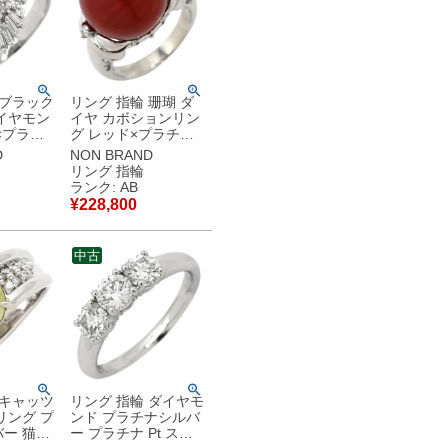
 ブラック
リング 指輪 珊瑚 ダ
イヤモン
イヤ カボションリン
×プラチ
グ レッド×プラチナ
プラチナ
シルバー 赤 サンゴ
D
NON BRAND
 プレイオ
14.4mm プラチナム
リング 指輪
ーバル
PT900 ダイヤモンド
ランク: AB
古】中古品
12.5号 【中古】中古
¥
228,800
品
中古
 キャッツ
リング 指輪 ダイヤモ
リング プ
ンド プラチナシルバ
ー 猫目
ー プラチナ Pt スリ