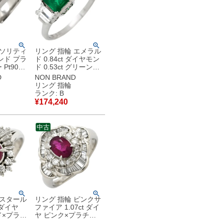
 ソリティ
リング 指輪 エメラル
ンド プラ
ド 0.84ct ダイヤモン
Pt900
ド 0.53ct グリーン×
ーキスカ
プラチナシルバー 緑
D
NON BRAND
5号
スクエア トリロジー
リング 指輪
古品
スリーストーン 17号
ランク: B
【中古】中古品
¥
174,240
中古
 スタール
リング 指輪 ピンクサ
t ダイヤ
ファイア 1.07ct ダイ
×プラチ
ヤ ピンク×プラチナ