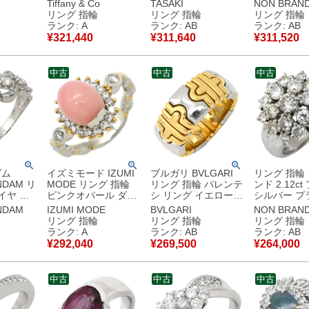
ーゴール
グ プラチナシルバー
グ イエロー×プラチ
グリーン×プ
Tiffany & Co
TASAKI
NON BRAN
シルバー
ハーフエタニティ T
ナシルバー TASAKI
ルバー 黄緑
リング 指輪
リング 指輪
リング 指輪
u750 コ
＆Co. プラチナ
プリンセスカット プ
プラチナ Pt9
ランク: A
ランク: AB
ランク: AB
0.66ct 6.5号 【箱】
ラチナ 12号 【中
ーカラー 13号 【中
¥
321,440
¥
311,640
¥
311,520
【中古】中古美品
古】中古品
古】中古品
中古
中古
中古
ダム
イズミモード IZUMI
ブルガリ BVLGARI
リング 指輪
NDAM リ
MODE リング 指輪
リング 指輪 パレンテ
ンド 2.12c
イヤ デ
ピンクオパール ダイ
シ リング イエローゴ
シルバー プ
 プラチ
ヤ プラチナシルバー
ールド×シルバー
ラワーモチー
NDAM
IZUMI MODE
BVLGARI
NON BRAN
プラチナ
×イエローゴールド
18K 750 18金
スターリング 12.
リング 指輪
リング 指輪
リング 指輪
トカット
プラチナ 18K 750
K18YG×SS コンビ 9
【中古】中
ランク: A
ランク: AB
ランク: AB
YG コンビ 15号 【中
号 【中古】中古品
¥
292,040
¥
269,500
¥
264,000
品
古】中古美品
中古
中古
中古