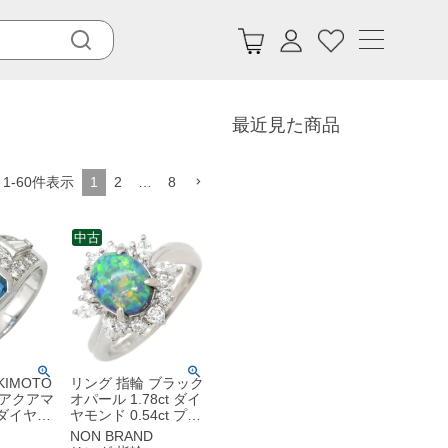
最近見た商品
1
-
60
件表示
1
2
…
8
中古
KIMOTO
リング 指輪 ブラック
 アクアマ
オパール 1.78ct ダイ
t ダイヤモ
ヤモンド 0.54ct プラ
ブルー×
チナシルバー Pt900
NON BRAND
ルバー
遊色 オーバル 1石 マ