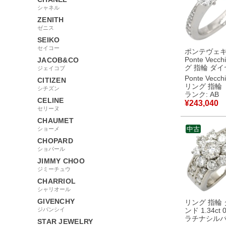
シャネル
ZENITH
ゼニス
SEIKO
セイコー
ポンテヴェ
Ponte Vecc
JACOB&CO
グ 指輪 ダ
ジェイコブ
プラチナシル
Ponte Vecch
CITIZEN
ラチナ 1石 
リング 指輪
シチズン
ンドブリリ
ランク: AB
ット パヴェ 9.5号
CELINE
¥
243,040
【中古】中
セリーヌ
CHAUMET
中古
ショーメ
CHOPARD
ショパール
JIMMY CHOO
ジミーチュウ
CHARRIOL
シャリオール
GIVENCHY
リング 指輪
ジバンシイ
ンド 1.34ct 0
ラチナシルバ
STAR JEWELRY