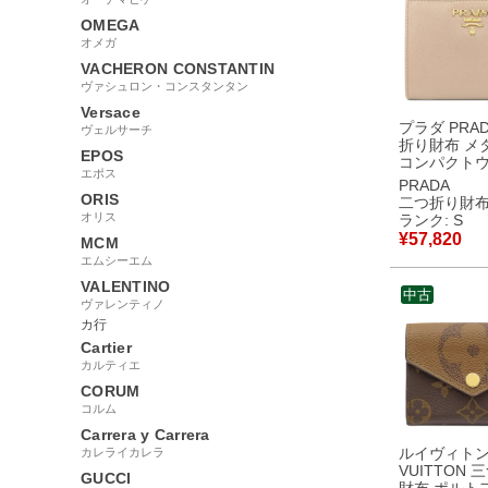
OMEGA
オメガ
VACHERON CONSTANTIN
ヴァシュロン・コンスタンタン
Versace
プラダ PRA
ヴェルサーチ
折り財布 メ
EPOS
コンパクト
エポス
ト レザー 
PRADA
ンク ゴールド
ORIS
二つ折り財
つ折り 1ML023
オリス
ランク: S
【箱】 【中
¥
57,820
MCM
用保管品
エムシーエム
VALENTINO
中古
ヴァレンティノ
カ行
Cartier
カルティエ
CORUM
コルム
Carrera y Carrera
ルイヴィトン 
カレライカレラ
VUITTON 
GUCCI