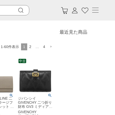
最近見た商品
1
-
60
件表示
1
2
…
4
中古
INE 二
ジバンシイ
ラージフ
GIVENCHY 二つ折り
レット カ
財布 GV3 ミディアム
e ゴール
ウォレット ゴートレ
GIVENCHY
ージュ
ザー ブラック ゴール