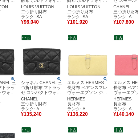
フォイユ
財布 ポルトフォイユ
財布 ポルトフォイユ
セ スモール
キン キャ
ルー ラムスキン スマ
クレア モノグラムア
ト レザー ピ
TTON
LOUIS VUITTON
LOUIS VUITTON
CHANEL
ド金具 モ
イリーイエロー シル
ンプラント ノワール
ールド金具 
布
二つ折り財布
二つ折り財布
三つ折り財
ンボス加
バー金具 ミニ財布 黄
ゴールド金具 黒 コン
ク ミニ財布 AP0229
ランク: SA
ランク: SA
ランク: A
色 クッサン M81599
パクト M29202
ランダムシ
¥
96,040
¥
101,920
¥
107,800
古】中古
RFID 【箱】 【中
RFID 【箱】 【中
【中古】中
古】新品同様品
古】新品同様品
中古
中古
中古
NEL 三
シャネル CHANEL 三
エルメス HERMES
エルメス HE
マトラッ
つ折り財布 マトラッ
長財布 ベアンスフレ
長財布 ベア
トウォレ
セ コンパクトウォレ
ヴォーエプソン ジョ
ヴォーエプソ
アスキン
ット キャビアスキン
ーヌプッサン シルバ
ズアザレ シ
CHANEL
HERMES
HERMES
ールド金
ブラック ゴールド金
ー金具 二つ折り財布
具 二つ折り財
布
三つ折り財布
長財布
長財布
ク
具 ココマーク
T 【中古】中古美品
【箱】 【中
ランク: A
ランク: A
ランク: A
ランダムシ
AP0230 ランダムシ
美品
¥
135,240
¥
136,220
¥
140,140
古】中古
リアル 【箱】 【中
古】中古美品
中古
中古
中古