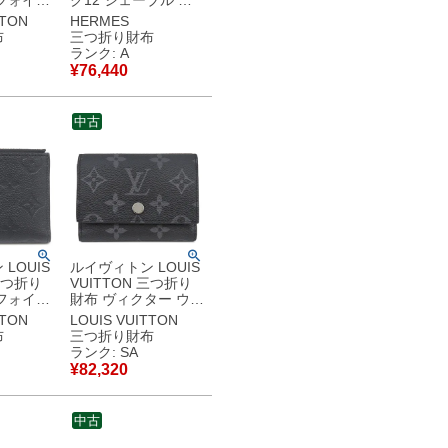
フォイユ
ク12 シェーブル ブ
ラムキャ
ルーエレクトリック
TTON
HERMES
グラムリ
シルバー金具 青 コン
布
三つ折り財布
バス モ
パクトウォレット C
ランク: A
ース ゴ
【中古】中古美品
¥
76,440
ラウンド
】 【中
中古
品
LOUIS
ルイヴィトン LOUIS
 二つ折り
VUITTON 三つ折り
フォイユ
財布 ヴィクター ウォ
ラムアン
レット モノグラムエ
TTON
LOUIS VUITTON
ワール ゴ
クリプス モノグラム
布
三つ折り財布
黒 ブラッ
エクリプス シルバー
ランク: SA
金具 コンパクトウォ
¥
82,320
古美品
レット M12598
RFID 【箱】 【中
古】新品同様品
中古