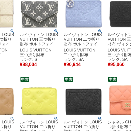
LOUIS
ルイヴィトン LOUIS
ルイヴィトン LOUIS
ルイヴィトン 
三つ折り
VUITTON 三つ折り
VUITTON 二つ折り
VUITTON
フォイユ
財布 ポルトフォイユ
財布 ポルトフォイユ
財布 ヴィク
ンパクト
ヴィクトリーヌ モノ
リサ モノグラムアン
レット カー
TTON
LOUIS VUITTON
LOUIS VUITTON
LOUIS VUI
アンプラ
グラムデニム モノグ
プラント ブルーフロ
ーカーフレザ
布
三つ折り財布
二つ折り財布
三つ折り財
ム ゴール
ラムジャガードデニ
ス シルバー金具 コン
ール シルバ
ランク: S
ランク: SA
ランク: SA
ム ブラック シルバー
パクト M26518
コンパクト
¥
88,004
¥
90,944
¥
95,060
 【中
金具 黒 グレー 白
RFID 【箱】 【中
ト M26250 RFID
品
M81859 RFID
古】新品同様品
【箱】 【中
【箱】 【中古】未使
同様品
中古
中古
中古
用保管品
LOUIS
ルイヴィトン LOUIS
ルイヴィトン LOUIS
シャネル CH
二つ折り
VUITTON 二つ折り
VUITTON 二つ折り
つ折り財布 