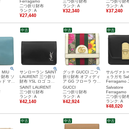
布
Ferragamo
三つ折り財布
二つ折り財
ウォレッ
ド金具 青 コンパクト
ッシュ 593813 【中
10B563BE
二つ折り財布
ランク: A
ランク: A
ウォレット 22A926
古】中古美品
【中古】中
ランク: A
¥
32,340
¥
37,240
【中古】中古美品
¥
27,440
中古
中古
中古
MIU
サンローラン SAINT
グッチ GUCCI 二つ
サルヴァト
り財布 ソ
LAURENT 三つ折り
折り財布 オフィディ
ェラガモ Salv
ッド マテ
財布 YSL ロゴ コン
ア GG フローラ ウォ
Ferragam
ー ブルー
パクト ウォレット レ
レット GGスプリー
財布 ガンチ
SAINT LAURENT
GUCCI
Salvatore
 水色 ロ
ザー ブラック シルバ
ムキャンバス アイボ
ルダーウォレ
布
三つ折り財布
二つ折り財布
Ferragamo
【中
ー金具 黒 3つ折り ミ
リー×マルチカラー
ザー ブラッ
ランク: A
ランク: A
二つ折り財
ニ財布 685656
ゴールド金具 花柄
ド金具 黒 
ランク: A
¥
42,140
¥
42,924
【箱】 【中古】中古
598662 【保存袋】
【中古】中
¥
48,020
美品
【中古】中古美品
中古
中古
中古