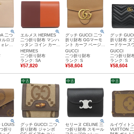
DA 二つ
エルメス HERMES
グッチ GUCCI 二つ
グッチ GUC
タルロゴ
二つ折り財布 マンハ
折り財布 GGマーモ
折り財布 ダ
ウォレッ
ッタン コイン カード
ント カーフ ベージュ
ードケース
ベージュピ
ケース ボックスカー
ヴィンテージ金具 コ
ト レザー 
HERMES
GUCCI
GUCCI
金具 2
フ ヴォースイフト オ
ンパクト 782749
グレザー ブ
布
二つ折り財布
二つ折り財布
二つ折り財
レンジ系×ボルドー系
【中古】未使用保管
ールド金具 
ランク: SA
ランク: S
ランク: S
古】未使
シルバー金具 コンパ
品
ト シェブロ
¥
57,820
¥
58,604
¥
58,604
クト財布 コインケー
781583 DT
ス バイカラー ソルド
1000 【箱】
品 X刻印 【中古】新
古】未使用
中古
中古
中古
品同様品
LOUIS
グッチ GUCCI 二つ
セリーヌ CELINE 三
ルイヴィトン 
三つ折り
折り財布 ジャンボ
つ折り財布 スモール
VUITTON