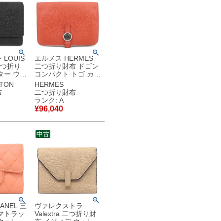
LOUIS
エルメス HERMES
 三つ折り
二つ折り財布 ドゴン
ター ウォ
コンパクト トゴ カプ
フ ワクシ
シーヌ シルバー金具
TTON
HERMES
ー ノワ
コンパクトウォレッ
布
二つ折り財布
ー金具 黒
ト U 【中古】中古美
ランク: A
ウォレッ
品
¥
96,040
古】新品
中古
ANEL 三
ヴァレクストラ
マトラッ
Valextra 二つ折り財