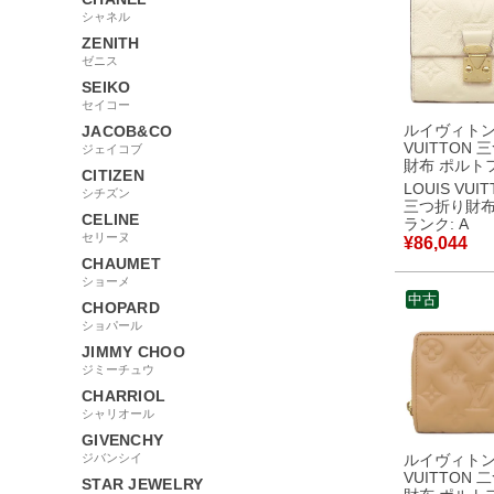
シャネル
ZENITH
ゼニス
SEIKO
セイコー
ルイヴィトン 
JACOB&CO
VUITTON 
ジェイコブ
財布 ポルト
CITIZEN
メティス コ
LOUIS VUI
シチズン
モノグラム
三つ折り財
ント クレー
CELINE
ランク: A
ド金具 白 M81071
セリーヌ
¥
86,044
RFID 【箱】
CHAUMET
古】中古美
ショーメ
中古
CHOPARD
ショパール
JIMMY CHOO
ジミーチュウ
CHARRIOL
シャリオール
GIVENCHY
ジバンシイ
ルイヴィトン 
VUITTON 
STAR JEWELRY