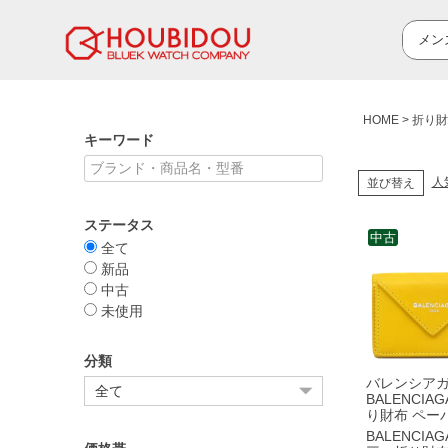
HOME
折り財
キーワード
人
並び替え
ステータス
中古
全て
新品
中古
未使用
分類
バレンシア
BALENCIA
り財布 ペー
ウォレット 
BALENCIAG
エロー シル