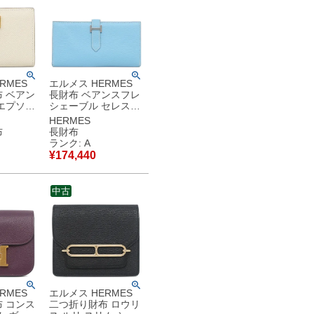
RMES
エルメス HERMES
 ベアン
長財布 ベアンスフレ
エプソン
シェーブル セレスト
ド金具 オ
シルバー金具 二つ折
HERMES
コンパク
り財布 □O 【中古】
布
長財布
W
中古美品
ランク: A
古】中古
¥
174,440
中古
RMES
エルメス HERMES
 コンス
二つ折り財布 ロウリ