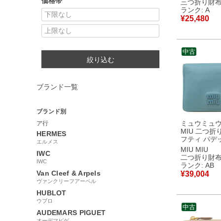
価格帯
三つ折り財
コンパクト
ランク: A
ト 391446 【中古】
¥
25,480
中古美品
中古
絞り込む
ブランド一覧
ブランド別
ミュウミュウ 
ア行
MIU 二つ折
HERMES
フティ パデ
エルメス
ラッセ レザ
MIU MIU
IWC
ゴールド金具
二つ折り財
IWC
ゴ コンパクト 
ランク: AB
古】中古品
Van Cleef & Arpels
¥
39,004
ヴァンクリーフアーペル
HUBLOT
ウブロ
中古
AUDEMARS PIGUET
オーデマピゲ