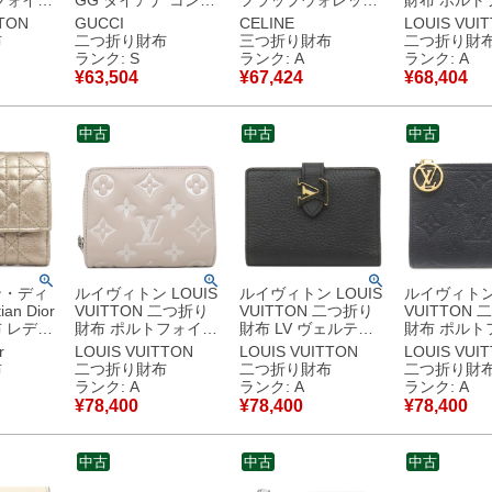
フォイユ
GG ダイアナ コンパ
フラップウォレット
財布 ポルト
ラムキャ
クトウォレット レザ
トリオンフ カーフ ブ
ルー モノグ
TTON
GUCCI
CELINE
LOUIS VUI
グラムジ
ー GGキャンバス ベ
ラック シルバー金具
ンバス モノ
布
二つ折り財布
三つ折り財布
二つ折り財
リバース
ージュ×ブラウン バ
黒 10D783DPV.38SI
バースキャン
ランク: S
ランク: A
ランク: A
ジャイア
ンブー 658635
【箱】 【中古】中古
ノグラムリバ
¥
63,504
¥
67,424
¥
68,404
 ゴール
【箱】 【中古】未使
美品
ールド金具 
パクト
用保管品
ファスナー M81461
ID不明
RFID 【箱
中古
中古
中古
品同様品
古】中古美
ン・ディ
ルイヴィトン LOUIS
ルイヴィトン LOUIS
ルイヴィトン 
an Dior
VUITTON 二つ折り
VUITTON 二つ折り
VUITTON
 レディ
財布 ポルトフォイユ
財布 LV ヴェルティ
財布 ポルト
ロータス
ルー ラムスキン ブル
カル ウォレット コン
リサ モノグ
r
LOUIS VUITTON
LOUIS VUITTON
LOUIS VUI
カーフ ゴ
ーム シルバー金具 モ
パクト レザー トリヨ
プラント ノ
布
二つ折り財布
二つ折り財布
二つ折り財
ルド金具
ノグラム クッサン エ
ンレザー ノワール ゴ
ールド金具 
ランク: A
ランク: A
ランク: A
入れ チャ
ンボス加工 M14154
ールド金具 カード入
ク M83365 RFID
¥
78,400
¥
78,400
¥
78,400
RFID 【箱】 【中
れ 黒 M81561 RFID
【中古】中
様品
古】中古美品
【箱】 【中古】中古
美品
中古
中古
中古