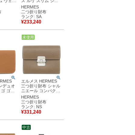
ム ヴェル
ス ルリ スリム シェ
ト エバー
ーブル ブラック ゴー
HERMES
ス×ブル
ルド金具 コンパクト
布
二つ折り財布
ゴールド
ウォレット ベルトバ
ランク: SA
中古】中古
ッグ Z 【中古】新品
¥
233,240
同様品
中古
未使用
RMES
エルメス HERMES
ンデュオ
三つ折り財布 シャル
トゴ ゴー
ニエール コンパクト
ー金具 茶
レザー ヴォーマダム
HERMES
2024年
エトゥープ シルバー
三つ折り財布
金具 新品 未使用 グ
ランク: NS
保管品
レージュ 2025年製 K
¥
331,240
【箱】 【中古】未使
用保管品
中古