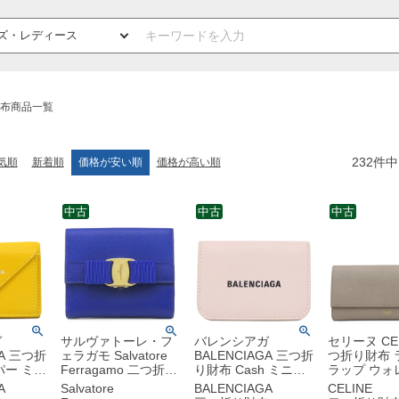
布商品一覧
232
件中
気順
新着順
価格が安い順
価格が高い順
中古
中古
中古
ガ
サルヴァトーレ・フ
バレンシアガ
セリーヌ CEL
GA 三つ折
ェラガモ Salvatore
BALENCIAGA 三つ折
つ折り財布 
パー ミニ
Ferragamo 二つ折り
り財布 Cash ミニウ
ラップ ウォ
レザー イ
財布 ヴァラ リボン
ォレット レザー ピン
ーフ Pebbl
A
Salvatore
BALENCIAGA
CELINE
バー金具
レザー ブルー ゴール
ク シルバー金具 キャ
ド金具 グレ