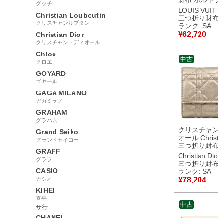
財布 ポルト
グッチ
ゾエ モノグ
LOUIS VUI
Christian Louboutin
ンバス モノ
三つ折り財
ャイアント
クリスチャンルブタン
ランク: SA
モノグラム
¥
62,720
Christian Dior
ントリバース
クリスチャン・ディオール
ド金具 コン
Chloe
M80725 RF
中古
【中古】新
クロエ
GOYARD
ゴヤール
GAGA MILANO
ガガミラノ
GRAHAM
グラハム
クリスチャ
Grand Seiko
オール Christi
グランドセイコー
三つ折り財布
GRAFF
ディオール 
Christian Dio
グラフ
ウォレット 
三つ折り財
ールド ゴー
CASIO
ランク: SA
Lotus 小銭
カシオ
¥
78,204
ーム付き 【箱】 【中
KIHEI
古】新品同
喜平
中古
サ行
CHANEL