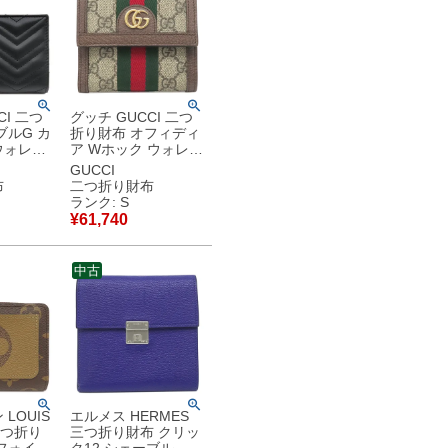
CI 二つ
グッチ GUCCI 二つ
ブルG カ
折り財布 オフィディ
ウォレッ
ア Wホック ウォレッ
キルティン
ト GGスプリームキ
GUCCI
ラック ゴ
ャンバス レザー ベー
布
二つ折り財布
コンパク
ジュ＆エボニー ゴー
ランク: S
ン
ルド金具 茶 ウェブ
¥
61,740
DHT
シェリーライン
 【中
523173 【箱】 【中
保管品
古】未使用保管品
中古
LOUIS
エルメス HERMES
 二つ折り
三つ折り財布 クリッ