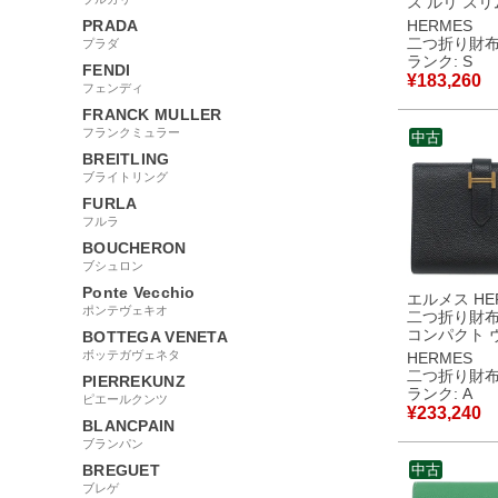
ス ルリ スリ
ブルミゾル 
PRADA
HERMES
クラ シルバ
二つ折り財
プラダ
ンパクトウ
ランク: S
FENDI
ベルトバッグ 
¥
183,260
フェンディ
【箱】 【中
用保管品
FRANCK MULLER
フランクミュラー
中古
BREITLING
ブライトリング
FURLA
フルラ
BOUCHERON
ブシュロン
Ponte Vecchio
エルメス HE
ポンテヴェキオ
二つ折り財布
コンパクト 
BOTTEGA VENETA
プソン ブラ
ボッテガヴェネタ
HERMES
ルド金具 コ
二つ折り財
PIERREKUNZ
ウォレット Z 【中
ランク: A
ピエールクンツ
古】中古美
¥
233,240
BLANCPAIN
ブランパン
BREGUET
中古
ブレゲ