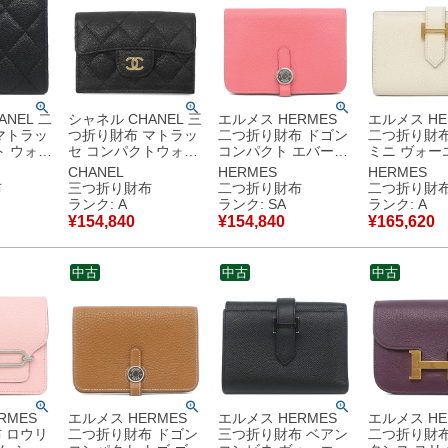
NEL 二
シャネル CHANEL 三
エルメス HERMES
エルメス HE
マトラッ
つ折り財布 マトラッ
二つ折り財布 ドゴン
二つ折り財布
ト ウォレ
セ コンパクトウォレ
コンパクト エバーカ
ミニ ヴォー
アスキン
ット キャビアスキン
ラー ローズアザレ シ
クレ ゴール
CHANEL
HERMES
HERMES
ールド金
ブラック ゴールド金
ルバー金具 コンパク
フホワイト 
布
三つ折り財布
二つ折り財布
二つ折り財
ク
具 ココマーク ミニ財
トウォレット A
ト 2024年製 
ランク: A
ランク: SA
ランク: A
ランダムシ
布 AP0230 31******
【箱】 【中古】新品
【箱】 【中
¥
154,840
¥
154,840
¥
165,620
古】中古
【箱】 【中古】中古
同様品
美品
美品
中古
中古
中古
RMES
エルメス HERMES
エルメス HERMES
エルメス HE
 ロウリ
二つ折り財布 ドゴン
三つ折り財布 ベアン
二つ折り財布