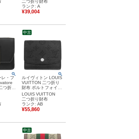
布
二つ折り財布
L 【箱】
ド金具 黒 コンパクト
ランク: A
古美品
ダイヤモンドキルト
¥
39,004
BB601GB08Z 【箱】
【中古】中古美品
中古
ーレ・フ
ルイヴィトン LOUIS
atore
VUITTON 二つ折り
o 二つ折り
財布 ポルトフォイユ
ーニ ショ
イリス コンパクト モ
LOUIS VUITTON
ット レ
ノグラムマヒナ ノワ
二つ折り財布
ク ゴール
ール シルバー金具 黒
布
ランク: AB
コンパクト
M62540 不明 【中
¥
55,860
古美品
古】中古品
中古