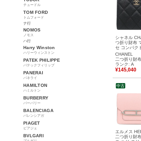
チュードル
TOM FORD
トムフォード
ナ行
NOMOS
ノモス
シャネル CHA
ハ行
つ折り財布 
Harry Winston
セ コンパク
ット キャビ
ハリーウィンストン
CHANEL
ブラック ゴ
二つ折り財
PATEK PHILIPPE
具 ココマー
ランク: A
パテックフィリップ
AP3178 
¥
145,040
PANERAI
リアル 【中
美品
パネライ
HAMILTON
中古
ハミルトン
BURBERRY
バーバリー
BALENCIAGA
バレンシアガ
PIAGET
ピアジェ
エルメス HE
BVLGARI
二つ折り財布
ブルガリ