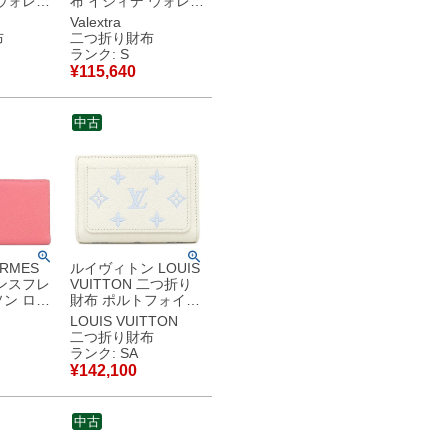
ウォレッ
布 イジィデ ウォレッ
ンク ゴ
ト レザー ソフトカー
Valextra
ココマー
フスキン カシミア ゴ
布
二つ折り財布
ールド金具
ランク: S
リアル
SGES0005028LOCP
¥
115,640
古美品
S99MBC 【箱】 【中
古】未使用保管品
中古
RMES
ルイヴィトン LOUIS
ンスフレ
VUITTON 二つ折り
ン ロー
財布 ポルトフォイユ
ルバー金
クレア モノグラムア
LOUIS VUITTON
布 X
ンプラント ミルキー
二つ折り財布
古】中古
ホワイト×ブルー ゴ
ランク: SA
ールド金具 コンパク
¥
142,100
ト M28274 RFID
【箱】 【中古】新品
同様品
中古