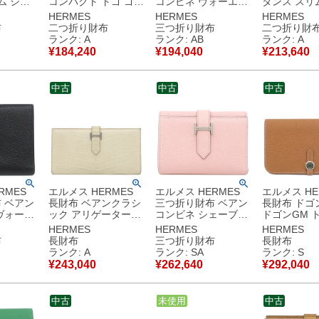
ム シェ
コンパクト トゴ ゴー
コンビネ ヴォーエプ
タンス スリ
ローズサ
ルド シルバー金具 コ
ソン ブラック ブラッ
ソ ウォレッ
HERMES
HERMES
HERMES
ー金具 コ
ンパクトウォレット
ク金具 ソーブラック
カラー カシ
布
二つ折り財布
三つ折り財布
二つ折り財
ォレット
□L 【箱】 【中古】
モノクローム U 【中
ーロイヤル 
ランク: A
ランク: AB
ランク: A
K
中古美品
古】中古品
金具 U 【
¥
184,240
¥
194,040
¥
213,640
古】未使
美品
中古
中古
中古
RMES
エルメス HERMES
エルメス HERMES
エルメス HE
 ベアン
長財布 ベアンクラシ
三つ折り財布 ベアン
長財布 ドゴ
ヴォーエ
ック アリゲーターマ
コンビネ シェーブル
ドゴンGM 
ック ゴー
ット ベトン シルバー
ローズサクラ シルバ
ルド シルバ
HERMES
HERMES
HERMES
ンパクト
金具 オフホワイト 二
ー金具 2025年製 K
二つ折り財布 
布
長財布
三つ折り財布
長財布
つ折り財布 クロコ A
【箱】 【中古】新品
製 W 【箱】 【中
ランク: A
ランク: SA
ランク: S
品
【中古】中古美品
同様品
古】未使用
¥
243,040
¥
262,640
¥
292,040
中古
中古
未使用
中古