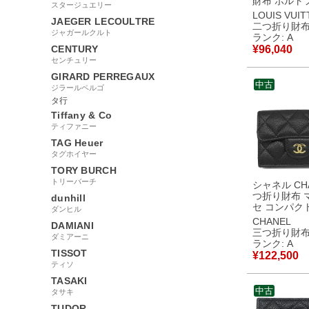
財布 ポルト
スタージュエリー
ルー ラムス
LOUIS VUI
JAEGER LECOULTRE
メル ゴール
二つ折り財
ジャガールクルト
ノグラム エ
ランク: A
工 M81673 RFID
CENTURY
¥
96,040
【箱】 【中
センチュリー
美品
GIRARD PERREGAUX
中古
ジラールペルゴ
タ行
Tiffany & Co
ティファニー
TAG Heuer
タグホイヤー
TORY BURCH
トリーバーチ
シャネル CHA
つ折り財布 
dunhill
セ コンパク
ダンヒル
ット キャビ
CHANEL
DAMIANI
ブラック ゴ
三つ折り財
ダミアーニ
具 ココマー
ランク: A
AP0230 
TISSOT
¥
122,500
リアル 【中
ティソ
美品
TASAKI
中古
タサキ
TUDOR