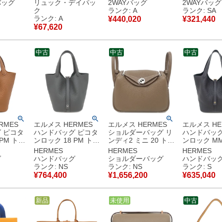
金具 新品
ザー ブラック シルバ
ー ノワール ゴールド
ノグラム ゴ
バッグ
リュック・デイパッ
2WAYバッグ
2WAYバッグ
2026年
ー金具 黒 リュック
金具 黒 ショルダー
具 茶 ショル
ク
ランク: A
ランク: SA
【保存袋】 【中古】
ハンドバッグ LVロゴ
ンドバッグ M46581
ランク: A
¥
440,020
¥
321,440
保管品
中古美品
M56071 RFID 【中
RFID 【保
¥
67,620
古】中古美品
【中古】新
中古
中古
中古
RMES
エルメス HERMES
エルメス HERMES
エルメス HE
 ピコタ
ハンドバッグ ピコタ
ショルダーバッグ リ
ハンドバッグ
PM トリ
ンロック 18 PM トリ
ンディ2 ミニ 20 トリ
ンロック MM
ス ゴー
ヨンクレマンス グリ
ヨンクレマンス エト
リヨンクレマ
HERMES
HERMES
HERMES
ド金具 新
ミスティ シルバー金
ゥープ シルバー金具
ャバン ゴー
グ
ハンドバッグ
ショルダーバッグ
ハンドバッ
2026年
具 新品 未使用 グレ
新品 未使用 グレージ
紺 2025年製 K 【
ランク: NS
ランク: NS
ランク: S
ー 2026年製 G
ュ U 【箱】 【中古】
存袋】 【中
¥
764,400
¥
1,656,200
¥
635,040
保管品
【箱】 【中古】未使
未使用保管品
用保管品
用保管品
新品
中古
未使用
中古