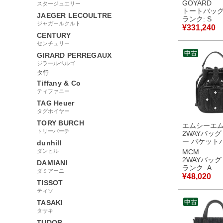
ングキャンバ
GOYARD
スタージュエリー
ールディン
トートバッ
JAEGER LECOULTRE
ス シュヴロ
ランク: S
ジャガールクルト
ーフスキン 
¥
331,240
ブルー シル
CENTURY
リバーシブル
センチュリー
ボーン 【保存袋】
中古
GIRARD PERREGAUX
【中古】未
ジラールペルゴ
品
タ行
Tiffany & Co
ティファニー
TAG Heuer
タグホイヤー
TORY BURCH
エムシーエム
トリーバーチ
2WAYバッグ
ー バケット
dunhill
ザー ブラッ
ダンヒル
MCM
タル金具 黒
2WAYバッグ
DAMIANI
グ ハンドバ
ランク: A
ダミアーニ
ルダー 【中古】中古
¥
48,020
美品
TISSOT
ティソ
中古
TASAKI
タサキ
TUDOR