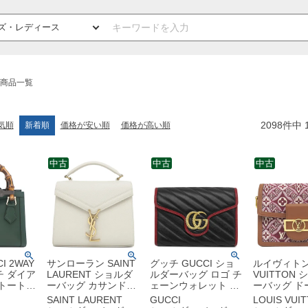
商品一覧
2098
件中
気順
新着順
価格が安い順
価格が高い順
中古
中古
中古
I 2WAY
サンローラン SAINT
グッチ GUCCI ショ
ルイヴィトン 
チ ダイア
LAURENT ショルダ
ルダーバッグ ロゴ チ
VUITTON
 トートバ
ーバッグ カサンドラ
ェーンウォレット レ
ーバッグ ド
 バンブー
トップハンドル レザ
ザー ブラック×レッ
ヌ MINI 
SAINT LAURENT
GUCCI
LOUIS VUI
ールド金
ー ホワイト ゴールド
ド ヴィンテージ金具
モノグラム