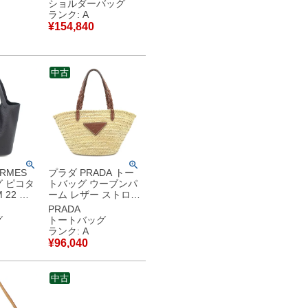
ールド金
ムキャンバス モノグ
ショルダーバッグ
ダー ハ
ラム ゴールド金具 茶
ランク: A
ポシェット LVロゴ
¥
154,840
存袋】
M80874 RFID 【中
品同様品
古】中古美品
中古
RMES
プラダ PRADA トー
 ピコタ
トバッグ ウーブンパ
 22 ト
ーム レザー ストロー
ンス キ
レザー ナチュラル×
PRADA
ルド金具
コニャック かごバッ
グ
トートバッグ
保
グ カゴバッグ 三角ロ
ランク: A
古】未使
ゴ 1BG314 【中古】
¥
96,040
中古美品
中古