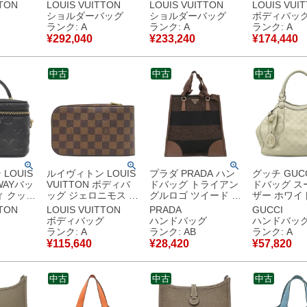
ザー トリ
ヌ MM モノグラムキ
LVポンヌフ カーフ
バッグ ダミ
TTON
LOUIS VUITTON
LOUIS VUITTON
LOUIS VUI
キャラメ
ャンバス モノグラム
ブルー ゴールド金具
バス ダミエ
ショルダーバッグ
ショルダーバッグ
ボディバッ
 ゴール
リバースキャンバス
青 赤 バイカラー LV
ニ ブロン 
ランク: A
ランク: A
ランク: A
ドバッグ
ブラウン×ベージュ
サークル ショルダー
バー金具 ウ
¥
292,040
¥
233,240
¥
174,440
ゴールド金具 茶 チェ
M55947 FN3210
ッグ N40326
存袋】
ーンショルダー
【中古】中古美品
CA5109 
使用保管
M45958 RFID 【中
古美品
中古
中古
中古
古】中古美品
LOUIS
ルイヴィトン LOUIS
プラダ PRADA ハン
グッチ GUC
2WAYバッ
VUITTON ボディバ
ドバッグ トライアン
ドバッグ ス
ィ クッサ
ッグ ジェロニモス ダ
グルロゴ ツイード バ
ザー ホワイ
ー ブラッ
ミエキャンバス ダミ
ッグ ツイード レザー
パンゴールド
TTON
LOUIS VUITTON
PRADA
GUCCI
金具 黒
エエベヌ ゴールド金
MARRONE シルバー
フホワイト 
ボディバッグ
ハンドバッグ
ハンドバッ
ティ チェ
具 ウエストバッグ 新
金具 茶 黒 ボーダー
チシマ トー
ランク: A
ランク: AB
ランク: A
型 N51994 CA3102
三角ロゴ ミニトート
ム付き 211944 【中
¥
115,640
¥
28,420
¥
57,820
古】新品
【箱】 【中古】中古
B11268 【中古】中
古】中古美
美品
古品
中古
中古
中古