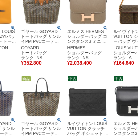
LOUIS
ゴヤール GOYARD
エルメス HERMES
ルイヴィトン 
2WAYバッ
トートバッグ サンル
ショルダーバッグ コ
VUITTON
ー トート
イPM PVCコーティ
ンスタンス3 ミニ ミ
ーバッグ ヴ
 サフラ
ングキャンバス ゴヤ
ロワール ヴォーエプ
GM モノグ
TTON
GOYARD
HERMES
LOUIS VUI
金具 トー
ールディンキャンバ
ソン エトゥープ ピン
ンバス モノ
トートバッグ
ショルダーバッグ
ショルダー
ー
ス シュヴロッシュカ
クゴールド金具 未使
ールド金具 
ランク: NS
ランク: NS
ランク: A
【保存袋】
ーフスキン ブラック
用 PG RG 2025年製
M51163 AR
¥
352,800
¥
2,038,400
¥
164,640
品同様品
×タン シルバー金具
K 【箱】 【中古】未
【中古】中
バッグクリップ付き
使用保管品
リバーシブル 【保存
新品
中古
中古
袋】 【新品】
YARD
ゴヤール GOYARD
ルイヴィトン LOUIS
エルメス HE
 サンル
トートバッグ サンル
VUITTON クラッチ
ショルダーバ
コーティ
イPM PVCコーティ
バッグ ポシェット ト
ンスタンス3