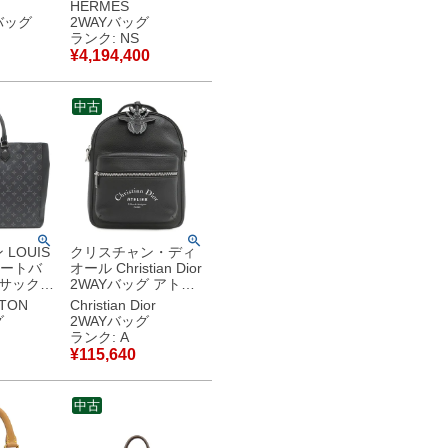
ックスカ
ーエプソン ヴェール
HERMES
ク シルバ
ロデン×デュンヌ×ブ
バッグ
2WAYバッグ
年製 W
ラック シルバー金具
ランク: NS
古】未使
新品 未使用 トリコロ
¥
4,194,400
ール 2026年製 G
【箱】 【中古】未使
用保管品
中古
LOUIS
クリスチャン・ディ
 トートバ
オール Christian Dior
 サック
2WAYバッグ アトリ
エクリプ
エ ショルダーバッグ
TTON
Christian Dior
ムエクリ
カーフ ブラック シル
グ
2WAYバッグ
ー金具
バー金具 黒 【中古】
ランク: A
ID 【中
中古美品
¥
115,640
中古