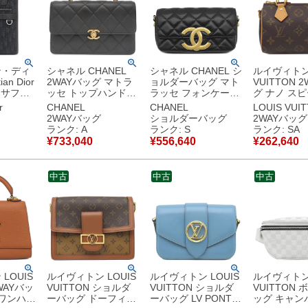
ン・ディ
シャネル CHANEL
シャネル CHANEL シ
ルイヴィトン 
an Dior
2WAYバッグ マトラ
ョルダーバッグ マト
VUITTON 
 サファ
ッセ トップハンドル
ラッセ フォンケース
グ ナノ ス
ウス トー
レザー ブラック ゴー
レザー ブラック ヴィ
モノグラム
r
CHANEL
CHANEL
LOUIS VUI
ス レザー
ルド金具 ココマーク
ンテージ金具 ジャイ
ス モノグラ
2WAYバッグ
ショルダーバッグ
2WAYバッグ
ルバー金
ロゴ AS4730 ランダ
アントココマーク
ド金具 ショ
ランク: A
ランク: S
ランク: SA
1YKY
ムシリアル 【保存
AP3207 ランダムシ
ンドバッグ 
¥
733,040
¥
556,640
¥
262,640
古美品
袋】 【中古】中古美
リアル 【保存袋】
M81085 TY
品
【中古】未使用保管
【中古】新
品
中古
中古
中古
LOUIS
ルイヴィトン LOUIS
ルイヴィトン LOUIS
ルイヴィトン 
2WAYバッ
VUITTON ショルダ
VUITTON ショルダ
VUITTON
 ワンハン
ーバッグ ドーフィー
ーバッグ LV PONT9
ッグ キャン