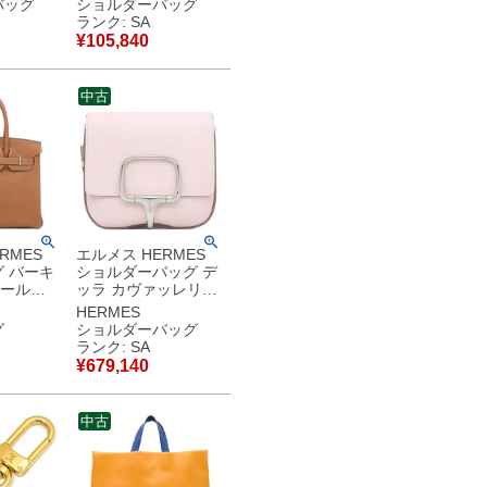
バッグ
ショルダーバッグ
 ゴールド
赤 189183
ランク: SA
854
DLS.27ED 【中古】
¥
105,840
250
新品同様品
品同様品
中古
RMES
エルメス HERMES
 バーキ
ショルダーバッグ デ
ゴールド
ッラ カヴァッレリア
茶 U
ミニ ヴォーエプソン
HERMES
古】新品
モーヴペール シルバ
グ
ショルダーバッグ
ー金具 ピンク W
ランク: SA
【箱】 【中古】新品
¥
679,140
同様品
中古