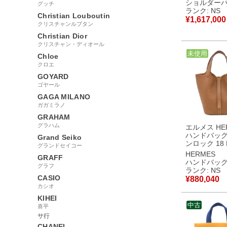
ル ゴールド
ショルダー
グッチ
未使用 赤茶 
ランク: NS
Christian Louboutin
製 G 【箱】 【中
¥
1,617,000
古】未使用
クリスチャンルブタン
Christian Dior
クリスチャン・ディオール
中古
未使用
Chloe
クロエ
GOYARD
ゴヤール
GAGA MILANO
ガガミラノ
GRAHAM
グラハム
エルメス HE
ハンドバッグ
Grand Seiko
ンロック 18 
グランドセイコー
ヨンクレマン
HERMES
GRAFF
ルド ゴール
ハンドバッ
グラフ
品 未使用 茶 
ランク: NS
製 G 【箱】 【中
CASIO
¥
880,040
古】未使用
カシオ
KIHEI
中古
喜平
サ行
CHANEL