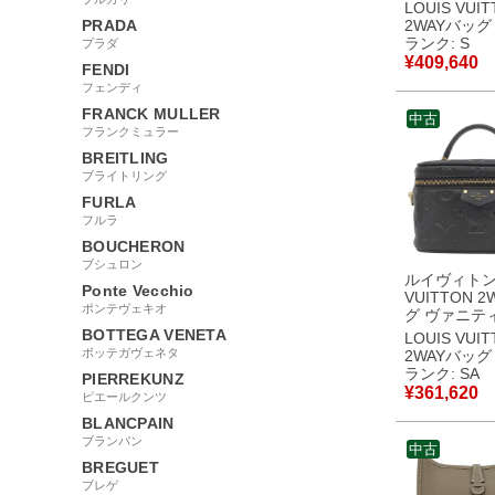
ドル PM レ
LOUIS VUI
ヨンレザー 
PRADA
2WAYバッグ
ル×ブルーエ
ランク: S
プラダ
ド金具 ハン
¥
409,640
FENDI
バイカラー M57897
フェンディ
RFID 【保
【中古】未
FRANCK MULLER
中古
品
フランクミュラー
BREITLING
ブライトリング
FURLA
フルラ
BOUCHERON
ブシュロン
ルイヴィトン 
Ponte Vecchio
VUITTON 
ポンテヴェキオ
グ ヴァニテ
ン PM レザ
BOTTEGA VENETA
LOUIS VUI
ク ゴールド
ボッテガヴェネタ
2WAYバッグ
ピンク バニ
ランク: SA
PIERREKUNZ
ーンバッグ M25123
¥
361,620
ピエールクンツ
RFID 【中
同様品
BLANCPAIN
ブランパン
中古
BREGUET
ブレゲ