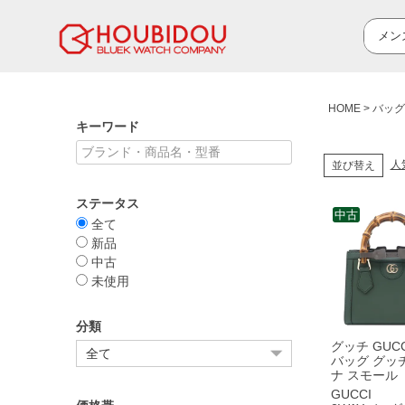
HOME
バッグ
キーワード
人
並び替え
ステータス
中古
全て
新品
中古
未使用
分類
グッチ GUCC
バッグ グッ
ナ スモール
ッグ レザー
GUCCI
グリーン ゴ