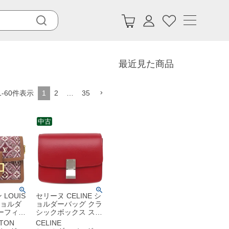
最近見た商品
1
-
60
件表示
1
2
…
35
中古
LOUIS
セリーヌ CELINE シ
 ショルダ
ョルダーバッグ クラ
ーフィー
シックボックス スモ
キャンバス
ール レザー レッド
TTON
CELINE
ジャガー
マットシルバー金具