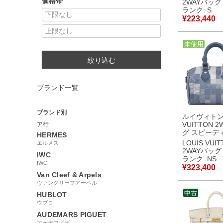
価格帯
2WAYバッグ
具 緑 ショル
ランク: S
832936 【
¥
223,440
【中古】未
品
中古
未使用
絞り込む
ブランド一覧
ブランド別
ルイヴィトン 
VUITTON 
ア行
グ スピーデ
HERMES
リエール 18
LOUIS VUI
エルメス
ダモフラー
2WAYバッグ
IWC
ンバス イン
ランク: NS
IWC
ルー マット
¥
323,400
金具 新品 未
Van Cleef & Arpels
M29050 RFI
ヴァンクリーフアーペル
【箱】 【中
中古
HUBLOT
用保管品
ウブロ
AUDEMARS PIGUET
オーデマピゲ