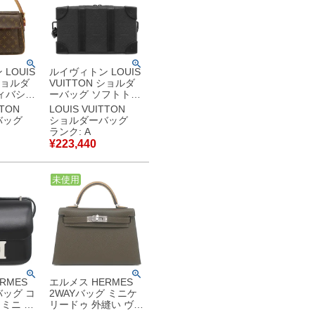
LOUIS
ルイヴィトン LOUIS
 ショルダ
VUITTON ショルダ
ィバシテ
ーバッグ ソフトトラ
ラムキャ
ンク ウォレット レザ
TTON
LOUIS VUITTON
グラム ゴ
ー トリヨンレザー ブ
バッグ
ショルダーバッグ
茶
ラック マットブラッ
ランク: A
0065
ク金具 ラウンドファ
¥
223,440
古美品
スナー M80224
RFID 【保存袋】
【中古】中古美品
中古
未使用
RMES
エルメス HERMES
ッグ コ
2WAYバッグ ミニケ
 ミニ ミ
リードゥ 外縫い ヴォ