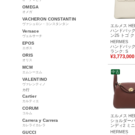
OMEGA
オメガ
VACHERON CONSTANTIN
ヴァシュロン・コンスタンタン
エルメス HE
ハンドバッグ
Versace
ン25 トゴ 
ヴェルサーチ
ルド金具 オ
HERMES
EPOS
ト Z 【箱】 【中古】
ハンドバッ
エポス
未使用保管
ランク: S
ORIS
¥
3,773,000
オリス
MCM
中古
エムシーエム
VALENTINO
ヴァレンティノ
カ行
Cartier
カルティエ
CORUM
コルム
エルメス HE
Carrera y Carrera
ショルダーバ
ンディ2 ミニ 
カレライカレラ
ヨンクレマン
HERMES
GUCCI