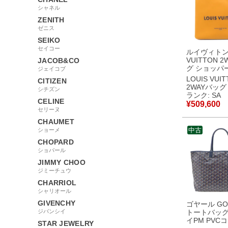
シャネル
ZENITH
ゼニス
SEIKO
セイコー
ルイヴィトン 
VUITTON 
JACOB&CO
グ ショッパ
ジェイコブ
MINI レザー
LOUIS VUI
CITIZEN
ン シルバー
2WAYバッグ
シチズン
ト ショルダ
ランク: SA
M28310 
CELINE
¥
509,600
【中古】新
セリーヌ
CHAUMET
中古
ショーメ
CHOPARD
ショパール
JIMMY CHOO
ジミーチュウ
CHARRIOL
シャリオール
GIVENCHY
ゴヤール GO
ジバンシイ
トートバッグ
イPM PVC
STAR JEWELRY