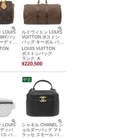
LOUIS
ルイヴィトン LOUIS
2WAYバッ
VUITTON ボストン
ピーディ
バッグ キーポル バン
キャンバ
ドリエール 55 ダミ
TTON
LOUIS VUITTON
ム ゴール
エキャンバス ダミエ
ボストンバッグ
ルダー ハ
エベヌ ゴールド金具
ランク: A
茶
茶 付属品欠品
¥
220,500
2233
N41414 MB3180
品同様品
【中古】中古美品
中古
LOUIS
シャネル CHANEL シ
 ボディバ
ョルダーバッグ マト
パス バム
ラッセ スモール バニ