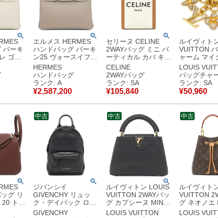
RMES
エルメス HERMES
セリーヌ CELINE
ルイヴィトン 
 バーキ
ハンドバッグ バーキ
2WAYバッグ ミニ バ
VUITTON
クレ ゴー
ン25 ヴォースイフト
ーティカル カバ キャ
ャーム マイ
フホワイ
グリアスファルト ゴ
ンバス レザー ナチュ
ーム LVア
HERMES
CELINE
LOUIS VUI
ールド金具 グレージ
ラル×タン ゴールド
GP ライン
グ
ハンドバッグ
2WAYバッグ
バッグチャ
品
ュ A 【保存袋】 【中
金具 アイボリー 茶
ゴールド キ
ランク: A
ランク: SA
ランク: SA
古】中古美品
ハンドバッグ ショル
ー フラワー
¥
2,587,200
¥
105,840
¥
50,960
ダー 193302 【保存
M01566 AK
袋】 【中古】新品同
【箱】 【中
様品
同様品
中古
中古
中古
RMES
ジバンシイ
ルイヴィトン LOUIS
ルイヴィトン 
ッグ リ
GIVENCHY リュッ
VUITTON 2WAYバッ
VUITTON 
20 トリ
ク・デイパック ロゴ
グ カプシーヌ MINI
グ ネオノエ 
ス テー
ミニ バッグパック レ
レザー トリヨンレザ
グラムキャン
GIVENCHY
LOUIS VUITTON
LOUIS VUI