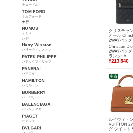
チュードル
TOM FORD
トムフォード
ナ行
NOMOS
クリスチャ
ノモス
オール Christi
ハ行
2WAYバッグ
Harry Winston
リ ノースサ
Christian Dio
ト キャンバ
ハリーウィンストン
2WAYバッグ
ブラック シ
ランク: A
PATEK PHILIPPE
具 1ESPO31
¥
213,640
パテックフィリップ
【中古】中
PANERAI
パネライ
中古
HAMILTON
ハミルトン
BURBERRY
バーバリー
BALENCIAGA
バレンシアガ
PIAGET
ルイヴィトン 
ピアジェ
VUITTON 
BVLGARI
グ ツイスト
ブルガリ