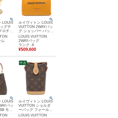
LOUIS
ルイヴィトン LOUIS
 バッグチ
VUITTON 2WAYバッ
クロチャ
グ ショッパー バッグ
イコニック
MM レザー サフラン
TTON
LOUIS VUITTON
ストーン
シルバー金具 イエロ
ーム
2WAYバッグ
ーホルダ
ー トート ショルダー
ランク: A
モチーフ
M24457 RFID
¥
509,600
4263
【箱】 【中古】中古
古】新品
美品
中古
LOUIS
ルイヴィトン LOUIS
2WAYバッ
VUITTON ショルダ
BB モノ
ーバッグ フォールド
バス モ
ミー ポーチ モノグラ
TTON
LOUIS VUITTON