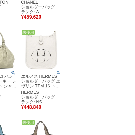
エキャン
ティ バッグ レザー
TTON
CHANEL
アンフィ
ブラック ゴールド金
グ
ショルダーバッグ
マットシル
具 黒 ココマーク チ
ランク: A
エストバ
ェーン ランダムシリ
¥
459,620
アル 【中古】中古美
【中古】中
品
中古
未使用
CI ハン
エルメス HERMES
ーキー レ
ショルダーバッグ エ
ト シャン
ヴリン TPM 16 トリ
金具 オ
ヨンクレマンス グリ
HERMES
GG グッ
ペール ゴールド金具
グ
ショルダーバッグ
ト チャー
新品 未使用 白 エブ
ランク: NS
リン 2024年製 W
¥
448,840
品
【箱】 【中古】未使
用保管品
中古
未使用