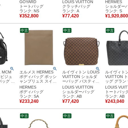
ス ゴヤ
ングキャンバス ゴヤ
ゥ ゴー レザー モノ
ロワール ボ
GOYARD
LOUIS VUITTON
HERMES
キャンバ
ールディンキャンバ
グラムシャドウレザ
ーフ ブラッ
グ
トートバッグ
クラッチバッグ
ショルダー
ッシュカ
ス シュヴロッシュカ
ー ブラック マットブ
ー金具 2024
ランク: NS
ランク: A
ランク: S
ネイビー
ーフスキン ブラック
ラック金具 セカンド
【箱】 【中
¥
352,800
¥
77,420
¥
1,920,800
バー金具
シルバー金具 バッグ
バッグ M81570
用保管品
 ヘリン
クリップ付き リバー
RFID 【中古】中古
シブル 新品 未使用
美品
中古
中古
中古
使用保管
【新品】
 MCM
エルメス HERMES
ルイヴィトン LOUIS
ルイヴィトン 
 ビジュ
ボディバッグ ポッシ
VUITTON ショルダ
VUITTON
バッグ レ
ャンプリュス スイフ
ーバッグ バスティー
ッグ グラン
ク ガンメ
ト エトゥープ シルバ
ユ ダミエキャンバス
モノグラム
HERMES
LOUIS VUITTON
LOUIS VUI
 巾着バッ
ー金具 グレージュ シ
ダミエエベヌ ゴール
ス モノグラ
ボディバッグ
ショルダーバッグ
トートバッ
ッグ ショ
ェーヌダンクル U
ド金具 茶 N45258
プス シルバ
ランク: SA
ランク: AB
ランク: AB
【保存袋】 【中古】
SP0012 【中古】中
M44733 RF
¥
233,240
¥
77,420
¥
243,040
新品同様品
古品
古】中古品
中古
中古
中古