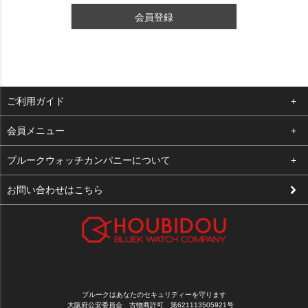
会員登録
ご利用ガイド
よくある質問
会員メニュー
支払い・送料
ログイン
ブルークウォッチカンパニーについて
修理依頼
お気に入り
会社概要
お問い合わせはこちら
お客様の声
カート
店舗案内
買取について
メルマガ登録
特定商取引法に基づく表示
新規会員登録
プライバシーポリシー
ブルークはあなたのセキュリティーを守ります
大阪府公安委員会 古物商許可 第621113505921号