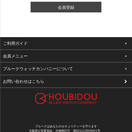
会員登録
ご利用ガイド
よくある質問
会員メニュー
支払い・送料
ログイン
ブルークウォッチカンパニーについて
修理依頼
お気に入り
会社概要
お問い合わせはこちら
お客様の声
カート
店舗案内
買取について
メルマガ登録
特定商取引法に基づく表示
新規会員登録
プライバシーポリシー
ブルークはあなたのセキュリティーを守ります
大阪府公安委員会 古物商許可 第621113505921号