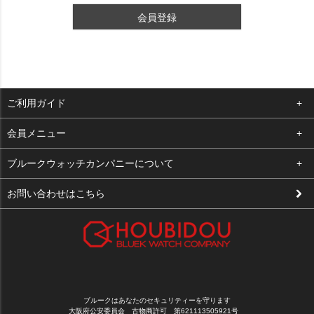
会員登録
ご利用ガイド
よくある質問
会員メニュー
支払い・送料
ログイン
ブルークウォッチカンパニーについて
修理依頼
お気に入り
会社概要
お問い合わせはこちら
お客様の声
カート
店舗案内
買取について
メルマガ登録
特定商取引法に基づく表示
新規会員登録
プライバシーポリシー
ブルークはあなたのセキュリティーを守ります
大阪府公安委員会 古物商許可 第621113505921号