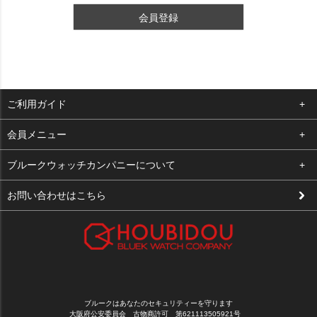
会員登録
ご利用ガイド
よくある質問
会員メニュー
支払い・送料
ログイン
ブルークウォッチカンパニーについて
修理依頼
お気に入り
会社概要
お問い合わせはこちら
お客様の声
カート
店舗案内
買取について
メルマガ登録
特定商取引法に基づく表示
新規会員登録
プライバシーポリシー
ブルークはあなたのセキュリティーを守ります
大阪府公安委員会 古物商許可 第621113505921号