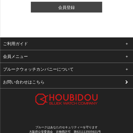
会員登録
ご利用ガイド
よくある質問
会員メニュー
支払い・送料
ログイン
ブルークウォッチカンパニーについて
修理依頼
お気に入り
会社概要
お問い合わせはこちら
お客様の声
カート
店舗案内
買取について
メルマガ登録
特定商取引法に基づく表示
新規会員登録
プライバシーポリシー
ブルークはあなたのセキュリティーを守ります
大阪府公安委員会 古物商許可 第621113505921号