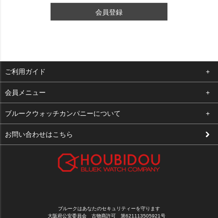
会員登録
ご利用ガイド
よくある質問
会員メニュー
支払い・送料
ログイン
ブルークウォッチカンパニーについて
修理依頼
お気に入り
会社概要
お問い合わせはこちら
お客様の声
カート
店舗案内
買取について
メルマガ登録
特定商取引法に基づく表示
新規会員登録
プライバシーポリシー
ブルークはあなたのセキュリティーを守ります
大阪府公安委員会 古物商許可 第621113505921号