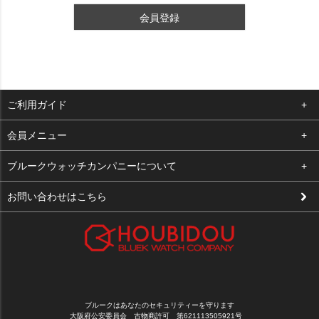
会員登録
ご利用ガイド
よくある質問
会員メニュー
支払い・送料
ログイン
ブルークウォッチカンパニーについて
修理依頼
お気に入り
会社概要
お問い合わせはこちら
お客様の声
カート
店舗案内
買取について
メルマガ登録
特定商取引法に基づく表示
新規会員登録
プライバシーポリシー
ブルークはあなたのセキュリティーを守ります
大阪府公安委員会 古物商許可 第621113505921号