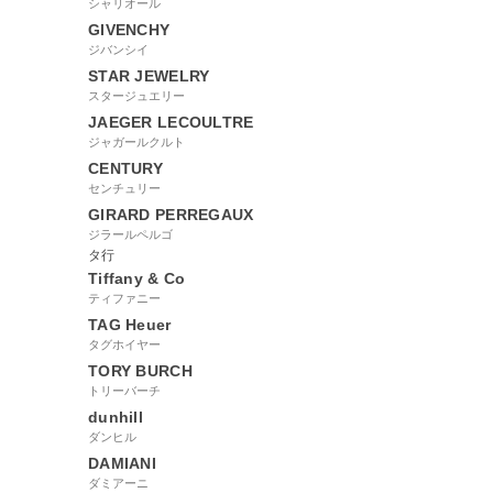
シャリオール
GIVENCHY
ジバンシイ
STAR JEWELRY
スタージュエリー
JAEGER LECOULTRE
ジャガールクルト
CENTURY
センチュリー
GIRARD PERREGAUX
ジラールペルゴ
タ行
Tiffany & Co
ティファニー
TAG Heuer
タグホイヤー
TORY BURCH
トリーバーチ
dunhill
ダンヒル
DAMIANI
ダミアーニ