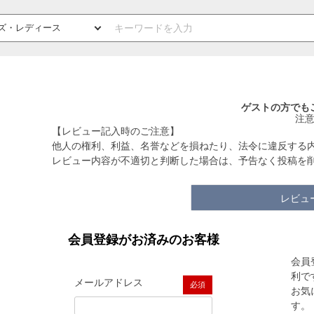
ゲストの方でも
注
【レビュー記入時のご注意】
他人の権利、利益、名誉などを損ねたり、法令に違反する
レビュー内容が不適切と判断した場合は、予告なく投稿を
レビュ
会員登録がお済みのお客様
会員
利で
メールアドレス
お気
(必須)
す。