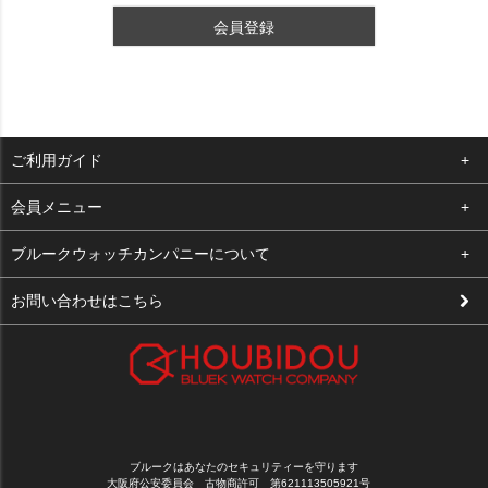
会員登録
ご利用ガイド
よくある質問
会員メニュー
支払い・送料
ログイン
ブルークウォッチカンパニーについて
修理依頼
お気に入り
会社概要
お問い合わせはこちら
お客様の声
カート
店舗案内
買取について
メルマガ登録
特定商取引法に基づく表示
新規会員登録
プライバシーポリシー
ブルークはあなたのセキュリティーを守ります
大阪府公安委員会 古物商許可 第621113505921号