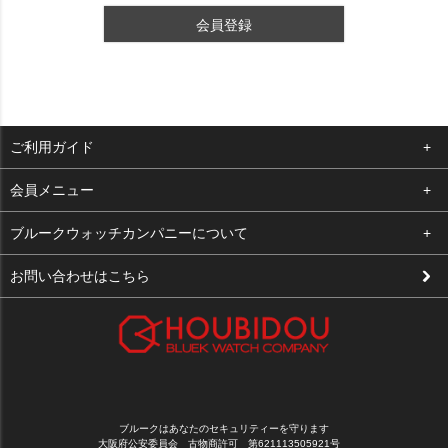
会員登録
ご利用ガイド
よくある質問
会員メニュー
支払い・送料
ログイン
ブルークウォッチカンパニーについて
修理依頼
お気に入り
会社概要
お問い合わせはこちら
お客様の声
カート
店舗案内
買取について
メルマガ登録
特定商取引法に基づく表示
新規会員登録
プライバシーポリシー
ブルークはあなたのセキュリティーを守ります
大阪府公安委員会 古物商許可 第621113505921号