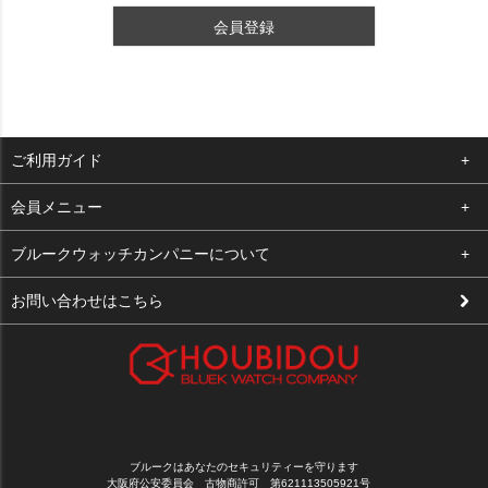
会員登録
ご利用ガイド
よくある質問
会員メニュー
支払い・送料
ログイン
ブルークウォッチカンパニーについて
修理依頼
お気に入り
会社概要
お問い合わせはこちら
お客様の声
カート
店舗案内
買取について
メルマガ登録
特定商取引法に基づく表示
新規会員登録
プライバシーポリシー
ブルークはあなたのセキュリティーを守ります
大阪府公安委員会 古物商許可 第621113505921号