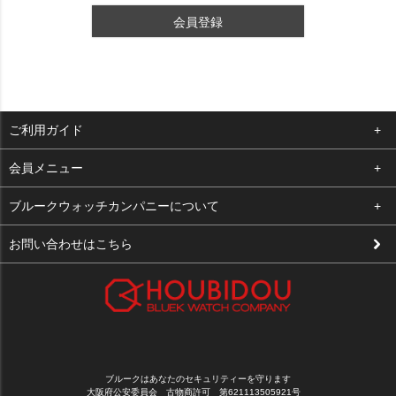
会員登録
ご利用ガイド
よくある質問
会員メニュー
支払い・送料
ログイン
ブルークウォッチカンパニーについて
修理依頼
お気に入り
会社概要
お問い合わせはこちら
お客様の声
カート
店舗案内
買取について
メルマガ登録
特定商取引法に基づく表示
新規会員登録
プライバシーポリシー
ブルークはあなたのセキュリティーを守ります
大阪府公安委員会 古物商許可 第621113505921号