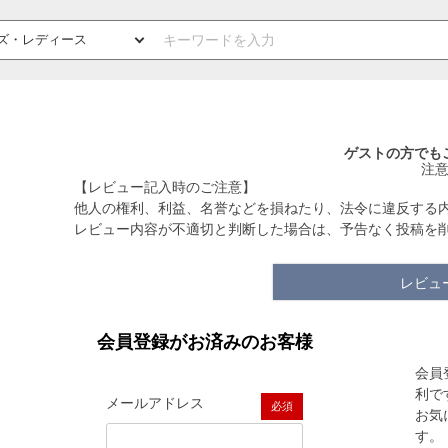
ゲストの方でも
注
【レビュー記入時のご注意】
他人の権利、利益、名誉などを損ねたり、法令に違反する
レビュー内容が不適切と判断した場合は、予告なく投稿を
レビュ
会員登録がお済みのお客様
会員
利で
メールアドレス
お気
(必須)
す。