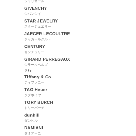
シャリオール
GIVENCHY
ジバンシイ
STAR JEWELRY
スタージュエリー
JAEGER LECOULTRE
ジャガールクルト
CENTURY
センチュリー
GIRARD PERREGAUX
ジラールペルゴ
タ行
Tiffany & Co
ティファニー
TAG Heuer
タグホイヤー
TORY BURCH
トリーバーチ
dunhill
ダンヒル
DAMIANI
ダミアーニ