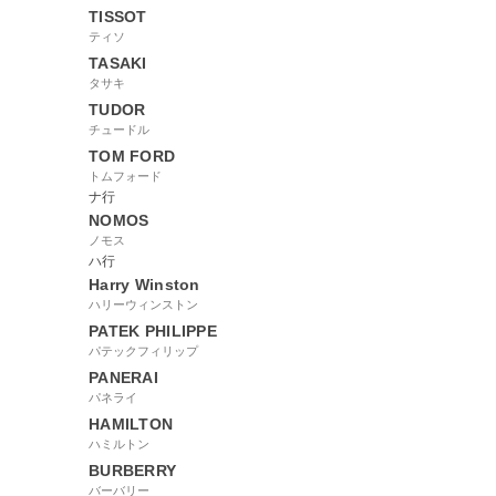
TISSOT
ティソ
TASAKI
タサキ
TUDOR
チュードル
TOM FORD
トムフォード
ナ行
NOMOS
ノモス
ハ行
Harry Winston
ハリーウィンストン
PATEK PHILIPPE
パテックフィリップ
PANERAI
パネライ
HAMILTON
ハミルトン
BURBERRY
バーバリー