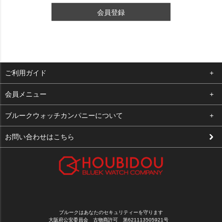
会員登録
ご利用ガイド
よくある質問
会員メニュー
支払い・送料
ログイン
ブルークウォッチカンパニーについて
修理依頼
お気に入り
会社概要
お問い合わせはこちら
お客様の声
カート
店舗案内
買取について
メルマガ登録
特定商取引法に基づく表示
新規会員登録
プライバシーポリシー
ブルークはあなたのセキュリティーを守ります
大阪府公安委員会 古物商許可 第621113505921号