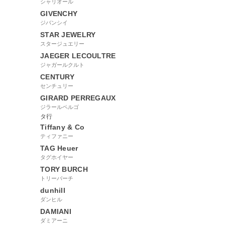
シャリオール
GIVENCHY
ジバンシイ
STAR JEWELRY
スタージュエリー
JAEGER LECOULTRE
ジャガールクルト
CENTURY
センチュリー
GIRARD PERREGAUX
ジラールペルゴ
タ行
Tiffany & Co
ティファニー
TAG Heuer
タグホイヤー
TORY BURCH
トリーバーチ
dunhill
ダンヒル
DAMIANI
ダミアーニ