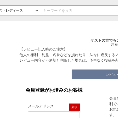
ゲストの方でも
注
【レビュー記入時のご注意】
他人の権利、利益、名誉などを損ねたり、法令に違反する
レビュー内容が不適切と判断した場合は、予告なく投稿を
レビュ
会員登録がお済みのお客様
会員
利で
メールアドレス
お気
(必須)
す。