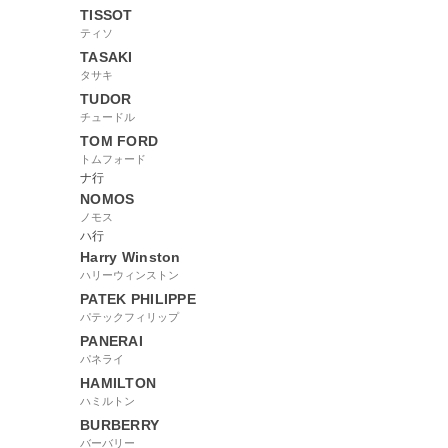
TISSOT
ティソ
TASAKI
タサキ
TUDOR
チュードル
TOM FORD
トムフォード
ナ行
NOMOS
ノモス
ハ行
Harry Winston
ハリーウィンストン
PATEK PHILIPPE
パテックフィリップ
PANERAI
パネライ
HAMILTON
ハミルトン
BURBERRY
バーバリー