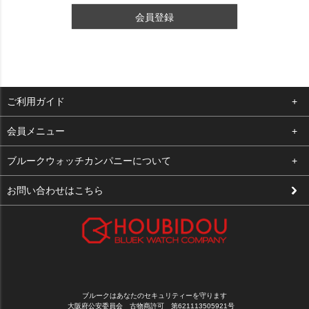
会員登録
ご利用ガイド
よくある質問
会員メニュー
支払い・送料
ログイン
ブルークウォッチカンパニーについて
修理依頼
お気に入り
会社概要
お問い合わせはこちら
お客様の声
カート
店舗案内
買取について
メルマガ登録
特定商取引法に基づく表示
新規会員登録
プライバシーポリシー
ブルークはあなたのセキュリティーを守ります
大阪府公安委員会 古物商許可 第621113505921号