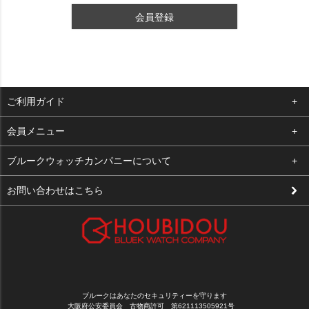
会員登録
ご利用ガイド
よくある質問
会員メニュー
支払い・送料
ログイン
ブルークウォッチカンパニーについて
修理依頼
お気に入り
会社概要
お問い合わせはこちら
お客様の声
カート
店舗案内
買取について
メルマガ登録
特定商取引法に基づく表示
新規会員登録
プライバシーポリシー
ブルークはあなたのセキュリティーを守ります
大阪府公安委員会 古物商許可 第621113505921号