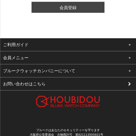
会員登録
ご利用ガイド
よくある質問
会員メニュー
支払い・送料
ログイン
ブルークウォッチカンパニーについて
修理依頼
お気に入り
会社概要
お問い合わせはこちら
お客様の声
カート
店舗案内
買取について
メルマガ登録
特定商取引法に基づく表示
新規会員登録
プライバシーポリシー
ブルークはあなたのセキュリティーを守ります
大阪府公安委員会 古物商許可 第621113505921号