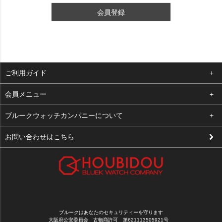
会員登録
ご利用ガイド
よくある質問
会員メニュー
支払い・送料
ログイン
ブルークウォッチカンパニーについて
修理依頼
お気に入り
会社概要
お問い合わせはこちら
お客様の声
カート
店舗案内
買取について
メルマガ登録
特定商取引法に基づく表示
新規会員登録
プライバシーポリシー
ブルークはあなたのセキュリティーを守ります
大阪府公安委員会 古物商許可 第621113505921号