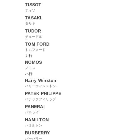
TISSOT
ティソ
TASAKI
タサキ
TUDOR
チュードル
TOM FORD
トムフォード
ナ行
NOMOS
ノモス
ハ行
Harry Winston
ハリーウィンストン
PATEK PHILIPPE
パテックフィリップ
PANERAI
パネライ
HAMILTON
ハミルトン
BURBERRY
バーバリー