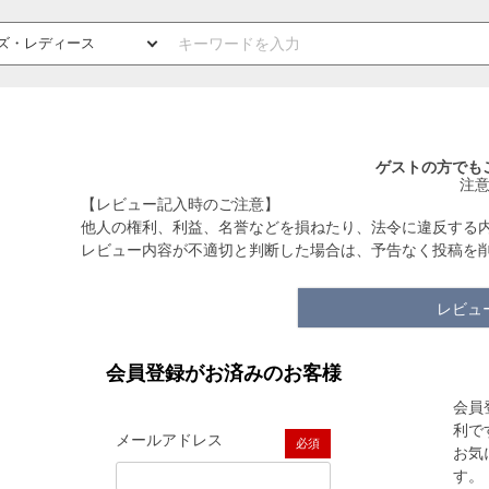
ゲストの方でも
注
【レビュー記入時のご注意】
他人の権利、利益、名誉などを損ねたり、法令に違反する
レビュー内容が不適切と判断した場合は、予告なく投稿を
レビュ
会員登録がお済みのお客様
会員
利で
メールアドレス
お気
(必須)
す。