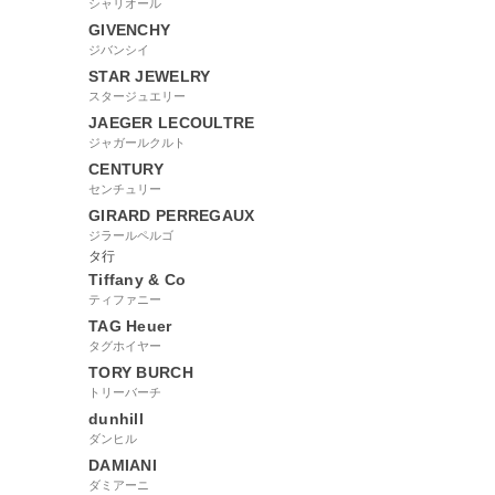
シャリオール
GIVENCHY
ジバンシイ
STAR JEWELRY
スタージュエリー
JAEGER LECOULTRE
ジャガールクルト
CENTURY
センチュリー
GIRARD PERREGAUX
ジラールペルゴ
タ行
Tiffany & Co
ティファニー
TAG Heuer
タグホイヤー
TORY BURCH
トリーバーチ
dunhill
ダンヒル
DAMIANI
ダミアーニ