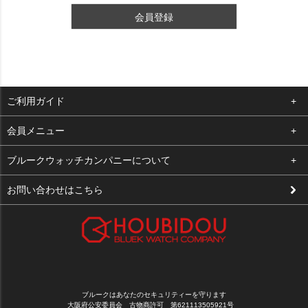
会員登録
ご利用ガイド
よくある質問
会員メニュー
支払い・送料
ログイン
ブルークウォッチカンパニーについて
修理依頼
お気に入り
会社概要
お問い合わせはこちら
お客様の声
カート
店舗案内
買取について
メルマガ登録
特定商取引法に基づく表示
新規会員登録
プライバシーポリシー
ブルークはあなたのセキュリティーを守ります
大阪府公安委員会 古物商許可 第621113505921号