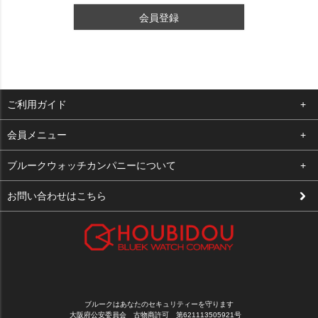
会員登録
ご利用ガイド
よくある質問
会員メニュー
支払い・送料
ログイン
ブルークウォッチカンパニーについて
修理依頼
お気に入り
会社概要
お問い合わせはこちら
お客様の声
カート
店舗案内
買取について
メルマガ登録
特定商取引法に基づく表示
新規会員登録
プライバシーポリシー
ブルークはあなたのセキュリティーを守ります
大阪府公安委員会 古物商許可 第621113505921号