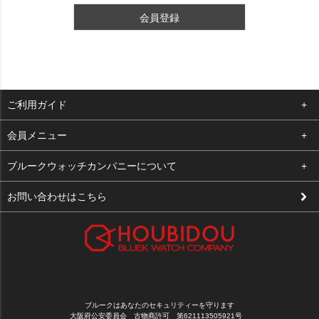
会員登録
ご利用ガイド
よくある質問
会員メニュー
支払い・送料
ログイン
ブルークウォッチカンパニーについて
修理依頼
お気に入り
会社概要
お問い合わせはこちら
お客様の声
カート
店舗案内
買取について
メルマガ登録
特定商取引法に基づく表示
新規会員登録
プライバシーポリシー
ブルークはあなたのセキュリティーを守ります
大阪府公安委員会 古物商許可 第621113505921号