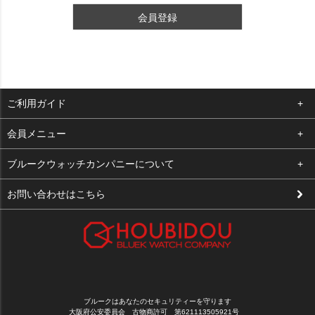
会員登録
ご利用ガイド
よくある質問
会員メニュー
支払い・送料
ログイン
ブルークウォッチカンパニーについて
修理依頼
お気に入り
会社概要
お問い合わせはこちら
お客様の声
カート
店舗案内
買取について
メルマガ登録
特定商取引法に基づく表示
新規会員登録
プライバシーポリシー
ブルークはあなたのセキュリティーを守ります
大阪府公安委員会 古物商許可 第621113505921号