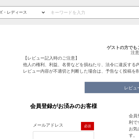
ゲストの方でも
注
【レビュー記入時のご注意】
他人の権利、利益、名誉などを損ねたり、法令に違反する
レビュー内容が不適切と判断した場合は、予告なく投稿を
レビュ
会員登録がお済みのお客様
会員
利で
メールアドレス
お気
(必須)
す。