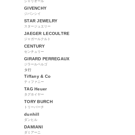
シャリオール
GIVENCHY
ジバンシイ
STAR JEWELRY
スタージュエリー
JAEGER LECOULTRE
ジャガールクルト
CENTURY
センチュリー
GIRARD PERREGAUX
ジラールペルゴ
タ行
Tiffany & Co
ティファニー
TAG Heuer
タグホイヤー
TORY BURCH
トリーバーチ
dunhill
ダンヒル
DAMIANI
ダミアーニ