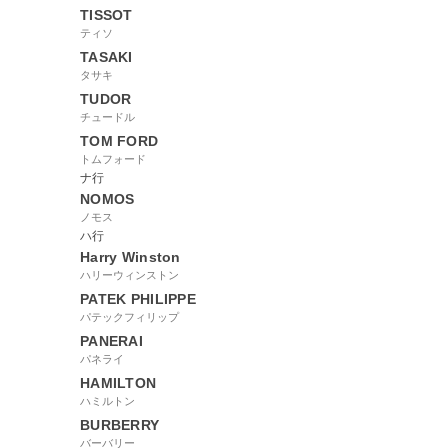
TISSOT
ティソ
TASAKI
タサキ
TUDOR
チュードル
TOM FORD
トムフォード
ナ行
NOMOS
ノモス
ハ行
Harry Winston
ハリーウィンストン
PATEK PHILIPPE
パテックフィリップ
PANERAI
パネライ
HAMILTON
ハミルトン
BURBERRY
バーバリー