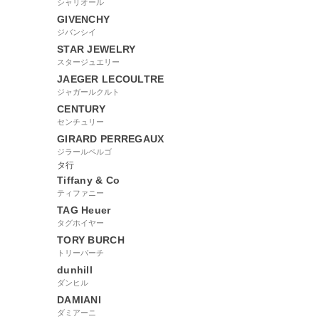
シャリオール
GIVENCHY
ジバンシイ
STAR JEWELRY
スタージュエリー
JAEGER LECOULTRE
ジャガールクルト
CENTURY
センチュリー
GIRARD PERREGAUX
ジラールペルゴ
タ行
Tiffany & Co
ティファニー
TAG Heuer
タグホイヤー
TORY BURCH
トリーバーチ
dunhill
ダンヒル
DAMIANI
ダミアーニ