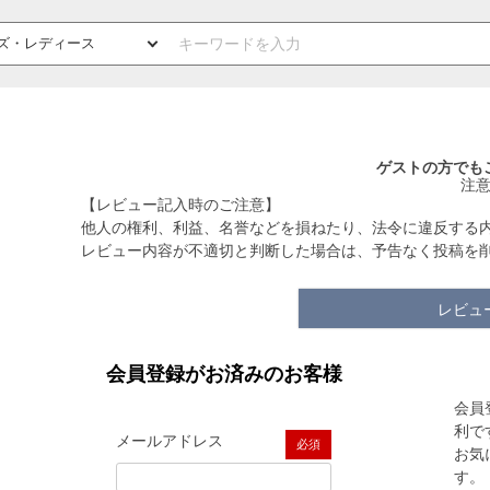
ゲストの方でも
注
【レビュー記入時のご注意】
他人の権利、利益、名誉などを損ねたり、法令に違反する
レビュー内容が不適切と判断した場合は、予告なく投稿を
レビュ
会員登録がお済みのお客様
会員
利で
メールアドレス
お気
(必須)
す。