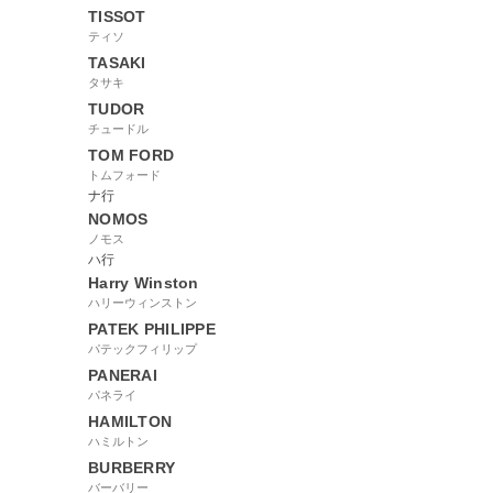
TISSOT
ティソ
TASAKI
タサキ
TUDOR
チュードル
TOM FORD
トムフォード
ナ行
NOMOS
ノモス
ハ行
Harry Winston
ハリーウィンストン
PATEK PHILIPPE
パテックフィリップ
PANERAI
パネライ
HAMILTON
ハミルトン
BURBERRY
バーバリー