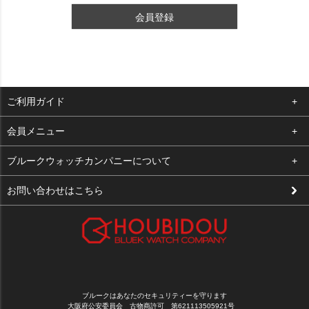
会員登録
ご利用ガイド
よくある質問
会員メニュー
支払い・送料
ログイン
ブルークウォッチカンパニーについて
修理依頼
お気に入り
会社概要
お問い合わせはこちら
お客様の声
カート
店舗案内
買取について
メルマガ登録
特定商取引法に基づく表示
新規会員登録
プライバシーポリシー
ブルークはあなたのセキュリティーを守ります
大阪府公安委員会 古物商許可 第621113505921号