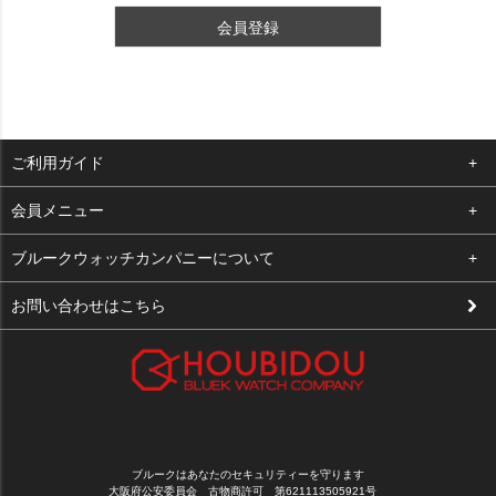
会員登録
ご利用ガイド
よくある質問
会員メニュー
支払い・送料
ログイン
ブルークウォッチカンパニーについて
修理依頼
お気に入り
会社概要
お問い合わせはこちら
お客様の声
カート
店舗案内
買取について
メルマガ登録
特定商取引法に基づく表示
新規会員登録
プライバシーポリシー
ブルークはあなたのセキュリティーを守ります
大阪府公安委員会 古物商許可 第621113505921号