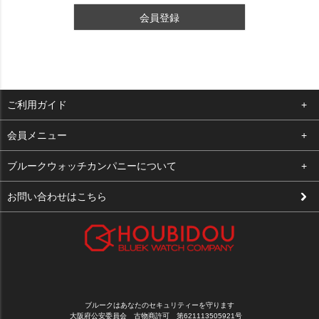
会員登録
ご利用ガイド
よくある質問
会員メニュー
支払い・送料
ログイン
ブルークウォッチカンパニーについて
修理依頼
お気に入り
会社概要
お問い合わせはこちら
お客様の声
カート
店舗案内
買取について
メルマガ登録
特定商取引法に基づく表示
新規会員登録
プライバシーポリシー
ブルークはあなたのセキュリティーを守ります
大阪府公安委員会 古物商許可 第621113505921号