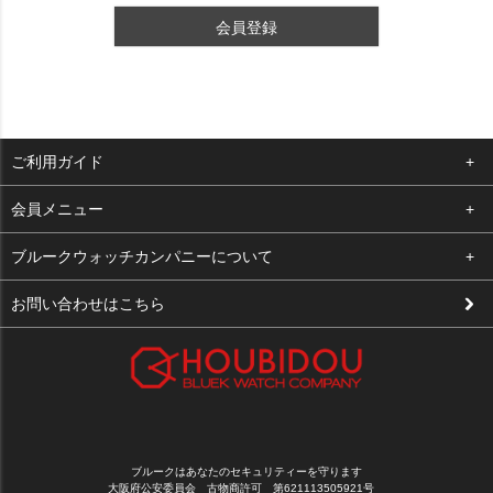
会員登録
ご利用ガイド
よくある質問
会員メニュー
支払い・送料
ログイン
ブルークウォッチカンパニーについて
修理依頼
お気に入り
会社概要
お問い合わせはこちら
お客様の声
カート
店舗案内
買取について
メルマガ登録
特定商取引法に基づく表示
新規会員登録
プライバシーポリシー
ブルークはあなたのセキュリティーを守ります
大阪府公安委員会 古物商許可 第621113505921号