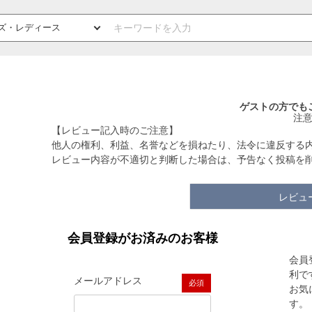
ゲストの方でも
注
【レビュー記入時のご注意】
他人の権利、利益、名誉などを損ねたり、法令に違反する
レビュー内容が不適切と判断した場合は、予告なく投稿を
レビュ
会員登録がお済みのお客様
会員
利で
メールアドレス
お気
(必須)
す。