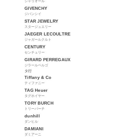
シャリオール
GIVENCHY
ジバンシイ
STAR JEWELRY
スタージュエリー
JAEGER LECOULTRE
ジャガールクルト
CENTURY
センチュリー
GIRARD PERREGAUX
ジラールペルゴ
タ行
Tiffany & Co
ティファニー
TAG Heuer
タグホイヤー
TORY BURCH
トリーバーチ
dunhill
ダンヒル
DAMIANI
ダミアーニ