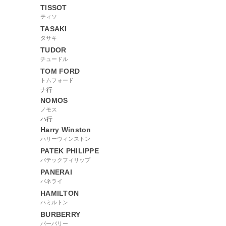
TISSOT
ティソ
TASAKI
タサキ
TUDOR
チュードル
TOM FORD
トムフォード
ナ行
NOMOS
ノモス
ハ行
Harry Winston
ハリーウィンストン
PATEK PHILIPPE
パテックフィリップ
PANERAI
パネライ
HAMILTON
ハミルトン
BURBERRY
バーバリー