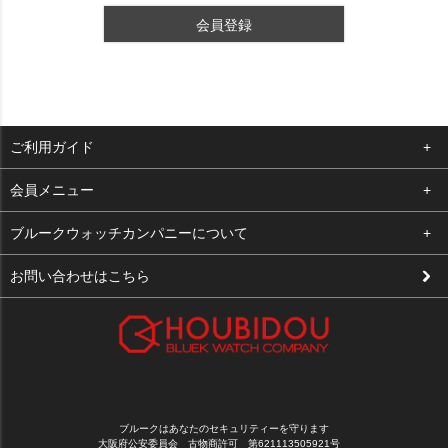
会員登録
ご利用ガイド
よくある質問
会員メニュー
支払い・送料
ログイン
ブルークウォッチカンパニーについて
修理依頼
お気に入り
会社概要
お問い合わせはこちら
お客様の声
カート
店舗案内
買取について
メルマガ登録
特定商取引法に基づく表示
新規会員登録
プライバシーポリシー
ブルークはあなたのセキュリティーを守ります
大阪府公安委員会 古物商許可 第621113505921号