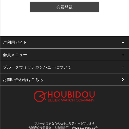
会員登録
ご利用ガイド
よくある質問
会員メニュー
支払い・送料
ログイン
ブルークウォッチカンパニーについて
修理依頼
お気に入り
会社概要
お問い合わせはこちら
お客様の声
カート
店舗案内
買取について
メルマガ登録
特定商取引法に基づく表示
新規会員登録
プライバシーポリシー
ブルークはあなたのセキュリティーを守ります
大阪府公安委員会 古物商許可 第621113505921号