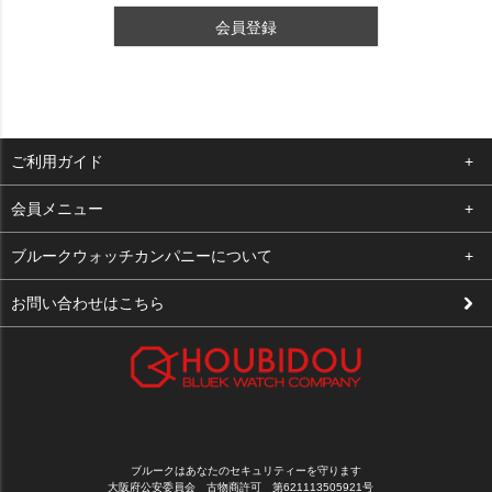
会員登録
ご利用ガイド
よくある質問
会員メニュー
支払い・送料
ログイン
ブルークウォッチカンパニーについて
修理依頼
お気に入り
会社概要
お問い合わせはこちら
お客様の声
カート
店舗案内
買取について
メルマガ登録
特定商取引法に基づく表示
新規会員登録
プライバシーポリシー
ブルークはあなたのセキュリティーを守ります
大阪府公安委員会 古物商許可 第621113505921号