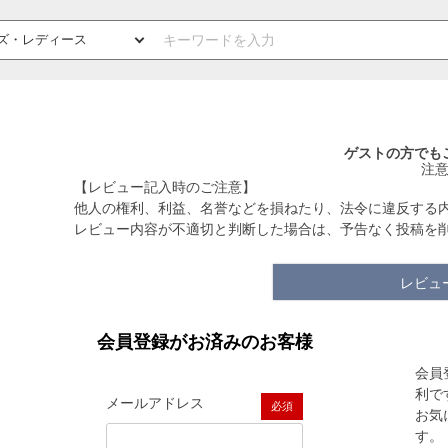
ゲストの方でも
注
【レビュー記入時のご注意】
他人の権利、利益、名誉などを損ねたり、法令に違反する
レビュー内容が不適切と判断した場合は、予告なく投稿を
レビュ
会員登録がお済みのお客様
会員
利で
メールアドレス
お気
(必須)
す。