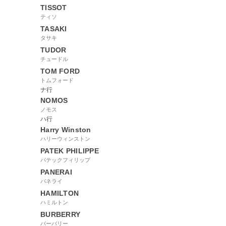
TISSOT
ティソ
TASAKI
タサキ
TUDOR
チュードル
TOM FORD
トムフォード
ナ行
NOMOS
ノモス
ハ行
Harry Winston
ハリーウィンストン
PATEK PHILIPPE
パテックフィリップ
PANERAI
パネライ
HAMILTON
ハミルトン
BURBERRY
バーバリー