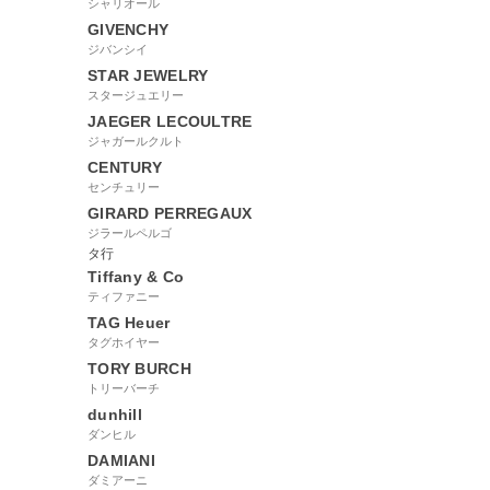
シャリオール
GIVENCHY
ジバンシイ
STAR JEWELRY
スタージュエリー
JAEGER LECOULTRE
ジャガールクルト
CENTURY
センチュリー
GIRARD PERREGAUX
ジラールペルゴ
タ行
Tiffany & Co
ティファニー
TAG Heuer
タグホイヤー
TORY BURCH
トリーバーチ
dunhill
ダンヒル
DAMIANI
ダミアーニ