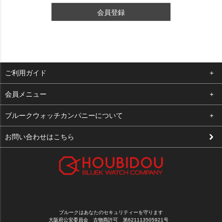
会員登録
ご利用ガイド
よくある質問
会員メニュー
支払い・送料
ログイン
ブルークウォッチカンパニーについて
修理依頼
お気に入り
会社概要
お問い合わせはこちら
お客様の声
カート
店舗案内
買取について
メルマガ登録
特定商取引法に基づく表示
新規会員登録
プライバシーポリシー
ブルークはあなたのセキュリティーを守ります
大阪府公安委員会 古物商許可 第621113505921号