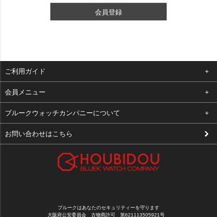
会員登録
ご利用ガイド
よくある質問
会員メニュー
支払い・送料
ログイン
ブルークウォッチカンパニーについて
修理依頼
お気に入り
会社概要
お問い合わせはこちら
お客様の声
カート
店舗案内
買取について
メルマガ登録
特定商取引法に基づく表示
新規会員登録
プライバシーポリシー
ブルークはあなたのセキュリティーを守ります
大阪府公安委員会 古物商許可 第621113505921号