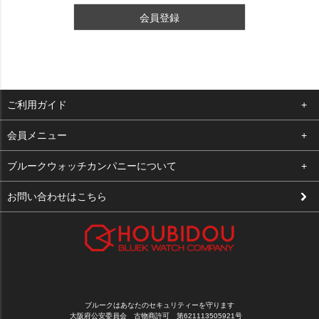
会員登録
ご利用ガイド
よくある質問
会員メニュー
支払い・送料
ログイン
ブルークウォッチカンパニーについて
修理依頼
お気に入り
会社概要
お問い合わせはこちら
お客様の声
カート
店舗案内
買取について
メルマガ登録
特定商取引法に基づく表示
新規会員登録
プライバシーポリシー
ブルークはあなたのセキュリティーを守ります
大阪府公安委員会 古物商許可 第621113505921号