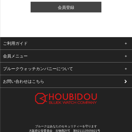
会員登録
ご利用ガイド
よくある質問
会員メニュー
支払い・送料
ログイン
ブルークウォッチカンパニーについて
修理依頼
お気に入り
会社概要
お問い合わせはこちら
お客様の声
カート
店舗案内
買取について
メルマガ登録
特定商取引法に基づく表示
新規会員登録
プライバシーポリシー
ブルークはあなたのセキュリティーを守ります
大阪府公安委員会 古物商許可 第621113505921号