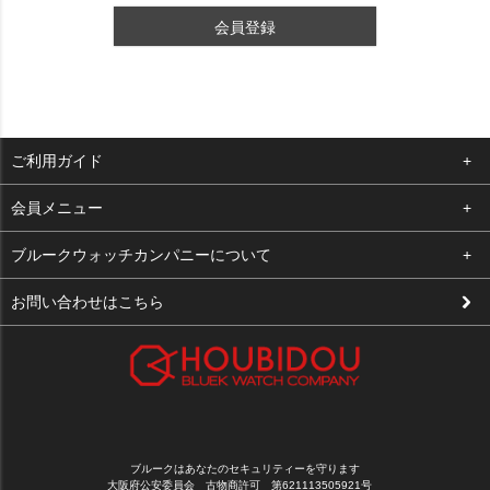
会員登録
ご利用ガイド
よくある質問
会員メニュー
支払い・送料
ログイン
ブルークウォッチカンパニーについて
修理依頼
お気に入り
会社概要
お問い合わせはこちら
お客様の声
カート
店舗案内
買取について
メルマガ登録
特定商取引法に基づく表示
新規会員登録
プライバシーポリシー
ブルークはあなたのセキュリティーを守ります
大阪府公安委員会 古物商許可 第621113505921号