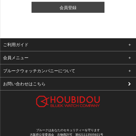
会員登録
ご利用ガイド
よくある質問
会員メニュー
支払い・送料
ログイン
ブルークウォッチカンパニーについて
修理依頼
お気に入り
会社概要
お問い合わせはこちら
お客様の声
カート
店舗案内
買取について
メルマガ登録
特定商取引法に基づく表示
新規会員登録
プライバシーポリシー
ブルークはあなたのセキュリティーを守ります
大阪府公安委員会 古物商許可 第621113505921号