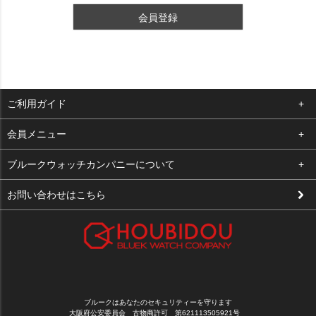
会員登録
ご利用ガイド
よくある質問
会員メニュー
支払い・送料
ログイン
ブルークウォッチカンパニーについて
修理依頼
お気に入り
会社概要
お問い合わせはこちら
お客様の声
カート
店舗案内
買取について
メルマガ登録
特定商取引法に基づく表示
新規会員登録
プライバシーポリシー
ブルークはあなたのセキュリティーを守ります
大阪府公安委員会 古物商許可 第621113505921号